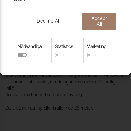
Accept
Decline All
All
Nödvändiga
Statistics
Marketing
Konstläder Pisa 9481P Burgundy
2099481
Pisa är ett ftalatfritt konstläder som med sin klassiska
läderprägling kan användas till många ändamål. Exempelvis
till klädsel i bilar, båtar, inredningar och sjukhus/offentlig
miljö.
Kollektionen har ett brett utbud av färger.
Säljs på avmätning eller i rulle med 25 meter.