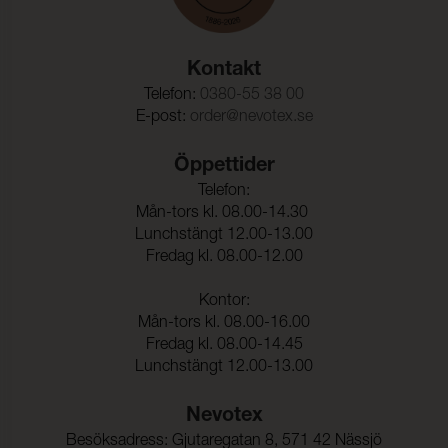
OEKO-TEX®
UNI 9175
Kollektioner som bär OEKO-TEX®-certifiering är
PFAS Declaration
Martindale:
300000 (ISO 5470-2)
noggrant testade och garanterat fria från de PFAS-
ämnen som regleras av OEKO-TEX®.
Care instructions
Kontakt
Böjningsstyrka:
50000 (DIN 53359)
Tested cleaning products
Telefon:
0380-55 38 00
Färghärdighet mot
5 (ISO 105-X12)
E-post:
order@nevotex.se
gnidning - torr:
Färghärdighet mot
5 (ISO 105-X12)
Öppettider
gnidning - våt:
Telefon:
Ljusäkthet:
≥ 6 (ISO 105-B02)
Mån-tors kl. 08.00-14.30
Lunchstängt 12.00-13.00
Fredag kl. 08.00-12.00
Tålighet hos ytfinish mot
-20°C (EN 1876-1)
sprickbildning i kallt
Kontor:
tillstånd:
Mån-tors kl. 08.00-16.00
Sömskridning Varp:
30 N (ISO 23910)
Fredag kl. 08.00-14.45
Lunchstängt 12.00-13.00
Sömskridning Väft:
40 N (ISO 23910)
Nevotex
Dragbrottsgräns Varp:
314 N/5cm (ISO 1421)
Besöksadress: Gjutaregatan 8, 571 42 Nässjö