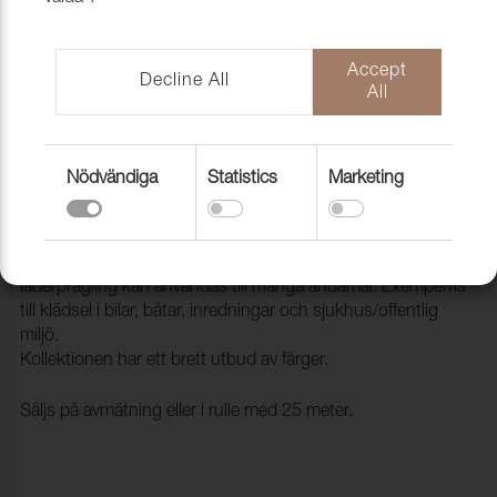
Accept
Decline All
All
Nödvändiga
Statistics
Marketing
Konstläder Pisa 003334 Corn
2093334
Pisa är ett ftalatfritt konstläder som med sin klassiska
läderprägling kan användas till många ändamål. Exempelvis
till klädsel i bilar, båtar, inredningar och sjukhus/offentlig
miljö.
Kollektionen har ett brett utbud av färger.
Säljs på avmätning eller i rulle med 25 meter.