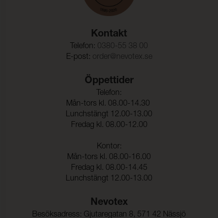
OEKO-TEX®
UNI 9175
Kollektioner som bär OEKO-TEX®-certifiering är
PFAS Declaration
Martindale:
300000 (ISO 5470-2)
noggrant testade och garanterat fria från de PFAS-
ämnen som regleras av OEKO-TEX®.
Care instructions
Kontakt
Böjningsstyrka:
50000 (DIN 53359)
Tested cleaning products
Telefon:
0380-55 38 00
Färghärdighet mot
5 (ISO 105-X12)
E-post:
order@nevotex.se
gnidning - torr:
Färghärdighet mot
5 (ISO 105-X12)
Öppettider
gnidning - våt:
Telefon:
Ljusäkthet:
≥ 6 (ISO 105-B02)
Mån-tors kl. 08.00-14.30
Lunchstängt 12.00-13.00
Fredag kl. 08.00-12.00
Tålighet hos ytfinish mot
-20°C (EN 1876-1)
sprickbildning i kallt
Kontor:
tillstånd:
Mån-tors kl. 08.00-16.00
Sömskridning Varp:
30 N (ISO 23910)
Fredag kl. 08.00-14.45
Lunchstängt 12.00-13.00
Sömskridning Väft:
40 N (ISO 23910)
Nevotex
Dragbrottsgräns Varp:
314 N/5cm (ISO 1421)
Besöksadress: Gjutaregatan 8, 571 42 Nässjö