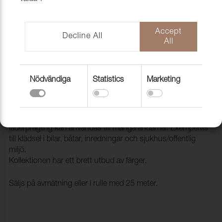
Accept
Decline All
All
Nödvändiga
Statistics
Marketing
Konstläder Pisa 003333 Chrome
2093333
Pisa är ett ftalatfritt konstläder som med sin klassiska
läderprägling kan användas till många ändamål. Exempelvis
till klädsel i bilar, båtar, inredningar och sjukhus/offentlig
miljö.
Kollektionen har ett brett utbud av färger.
Säljs på avmätning eller i rulle med 25 meter.