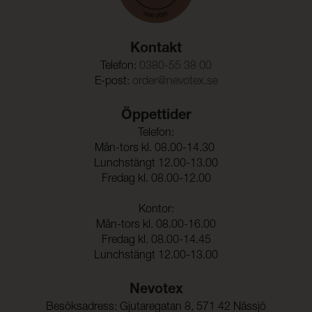
OEKO-TEX®
UNI 9175
Kollektioner som bär OEKO-TEX®-certifiering är
PFAS Declaration
Martindale:
300000 (ISO 5470-2)
noggrant testade och garanterat fria från de PFAS-
ämnen som regleras av OEKO-TEX®.
Care instructions
Kontakt
Böjningsstyrka:
50000 (DIN 53359)
Tested cleaning products
Telefon:
0380-55 38 00
Färghärdighet mot
5 (ISO 105-X12)
E-post:
order@nevotex.se
gnidning - torr:
Färghärdighet mot
5 (ISO 105-X12)
Öppettider
gnidning - våt:
Telefon:
Ljusäkthet:
≥ 6 (ISO 105-B02)
Mån-tors kl. 08.00-14.30
Lunchstängt 12.00-13.00
Fredag kl. 08.00-12.00
Tålighet hos ytfinish mot
-20°C (EN 1876-1)
sprickbildning i kallt
Kontor:
tillstånd:
Mån-tors kl. 08.00-16.00
Sömskridning Varp:
30 N (ISO 23910)
Fredag kl. 08.00-14.45
Lunchstängt 12.00-13.00
Sömskridning Väft:
40 N (ISO 23910)
Nevotex
Dragbrottsgräns Varp:
314 N/5cm (ISO 1421)
Besöksadress: Gjutaregatan 8, 571 42 Nässjö