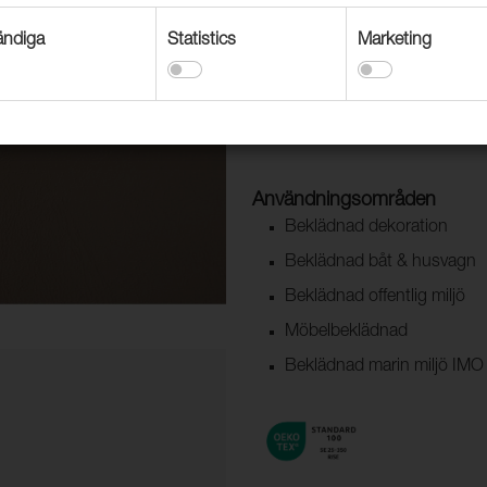
Säljs på avmätning eller i rulle 
ndiga
Statistics
Marketing
Användningsområden
Beklädnad dekoration
Beklädnad båt & husvagn
Beklädnad offentlig miljö
Möbelbeklädnad
Beklädnad marin miljö IMO