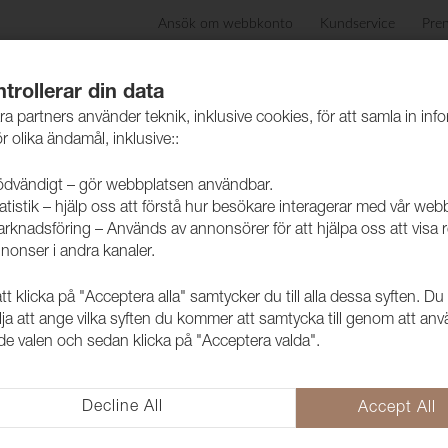
Ansök om webbkonto
Kundservice
Pre
ida
Produkter
Skötselråd
Hållbarhet
Case
trollerar din data
ra partners använder teknik, inklusive cookies, för att samla in inf
r olika ändamål, inklusive::
dvändigt – gör webbplatsen användbar.
atistik – hjälp oss att förstå hur besökare interagerar med vår web
skinn
rknadsföring – Används av annonsörer för att hjälpa oss att visa 
nonser i andra kanaler.
 klicka på "Acceptera alla" samtycker du till alla dessa syften. Du
Konstläder 
lja att ange vilka syften du kommer att samtycka till genom att an
e valen och sedan klicka på "Acceptera valda".
2095438
Pisa är ett ftalatfritt konstläde
många ändamål. Exempelvis till kl
Decline All
Accept All
Kollektionen har ett brett utbud 