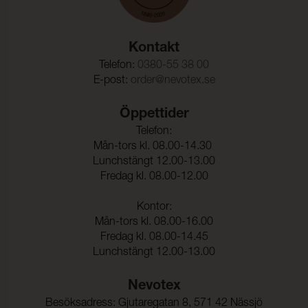
OEKO-TEX®
UNI 9175
Kollektioner som bär OEKO-TEX®-certifiering är
PFAS Declaration
Martindale:
300000 (ISO 5470-2)
noggrant testade och garanterat fria från de PFAS-
ämnen som regleras av OEKO-TEX®.
Care instructions
Kontakt
Böjningsstyrka:
50000 (DIN 53359)
Tested cleaning products
Telefon:
0380-55 38 00
Färghärdighet mot
5 (ISO 105-X12)
E-post:
order@nevotex.se
gnidning - torr:
Färghärdighet mot
5 (ISO 105-X12)
Öppettider
gnidning - våt:
Telefon:
Ljusäkthet:
≥ 6 (ISO 105-B02)
Mån-tors kl. 08.00-14.30
Lunchstängt 12.00-13.00
Fredag kl. 08.00-12.00
Tålighet hos ytfinish mot
-20°C (EN 1876-1)
sprickbildning i kallt
Kontor:
tillstånd:
Mån-tors kl. 08.00-16.00
Sömskridning Varp:
30 N (ISO 23910)
Fredag kl. 08.00-14.45
Lunchstängt 12.00-13.00
Sömskridning Väft:
40 N (ISO 23910)
Nevotex
Dragbrottsgräns Varp:
314 N/5cm (ISO 1421)
Besöksadress: Gjutaregatan 8, 571 42 Nässjö