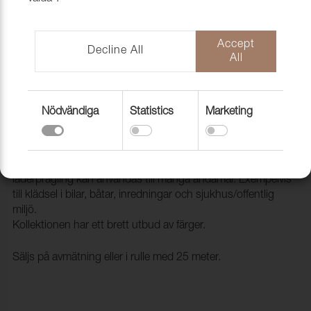
Accept
Decline All
All
Nödvändiga
Statistics
Marketing
Konstläder Pisa 0750P White
2090750
Pisa är ett ftalatfritt konstläder som med sin klassiska
läderprägling kan användas till många ändamål. Exempelvis
till klädsel i bilar, båtar, inredningar och sjukhus/offentlig
miljö.
Kollektionen har ett brett utbud av färger.
Säljs på avmätning eller i rulle med 25 meter.