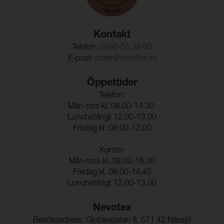
OEKO-TEX®
UNI 9175
Kollektioner som bär OEKO-TEX®-certifiering är
PFAS Declaration
Martindale:
300000 (ISO 5470-2)
noggrant testade och garanterat fria från de PFAS-
ämnen som regleras av OEKO-TEX®.
Care instructions
Kontakt
Böjningsstyrka:
50000 (DIN 53359)
Tested cleaning products
Telefon:
0380-55 38 00
Färghärdighet mot
5 (ISO 105-X12)
E-post:
order@nevotex.se
gnidning - torr:
Färghärdighet mot
5 (ISO 105-X12)
Öppettider
gnidning - våt:
Telefon:
Ljusäkthet:
≥ 6 (ISO 105-B02)
Mån-tors kl. 08.00-14.30
Lunchstängt 12.00-13.00
Fredag kl. 08.00-12.00
Tålighet hos ytfinish mot
-20°C (EN 1876-1)
sprickbildning i kallt
Kontor:
tillstånd:
Mån-tors kl. 08.00-16.00
Sömskridning Varp:
30 N (ISO 23910)
Fredag kl. 08.00-14.45
Lunchstängt 12.00-13.00
Sömskridning Väft:
40 N (ISO 23910)
Nevotex
Dragbrottsgräns Varp:
314 N/5cm (ISO 1421)
Besöksadress: Gjutaregatan 8, 571 42 Nässjö