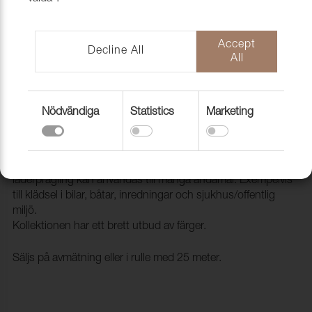
Accept
Decline All
All
Nödvändiga
Statistics
Marketing
Konstläder Pisa 003343 Orchid
2093343
Pisa är ett ftalatfritt konstläder som med sin klassiska
läderprägling kan användas till många ändamål. Exempelvis
till klädsel i bilar, båtar, inredningar och sjukhus/offentlig
miljö.
Kollektionen har ett brett utbud av färger.
Säljs på avmätning eller i rulle med 25 meter.