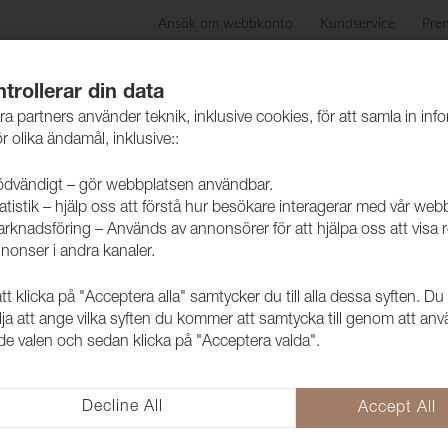
Ansök om webbkonto
Kundservice
Pre
ida
Produkter
Skötselråd
Hållbarhet
Case
trollerar din data
ra partners använder teknik, inklusive cookies, för att samla in inf
r olika ändamål, inklusive::
dvändigt – gör webbplatsen användbar.
atistik – hjälp oss att förstå hur besökare interagerar med vår web
skinn
rknadsföring – Används av annonsörer för att hjälpa oss att visa 
nonser i andra kanaler.
 klicka på "Acceptera alla" samtycker du till alla dessa syften. Du
Konstläder 
lja att ange vilka syften du kommer att samtycka till genom att an
e valen och sedan klicka på "Acceptera valda".
2093335
Pisa är ett ftalatfritt konstläde
många ändamål. Exempelvis till kl
Decline All
Accept All
Kollektionen har ett brett utbud 