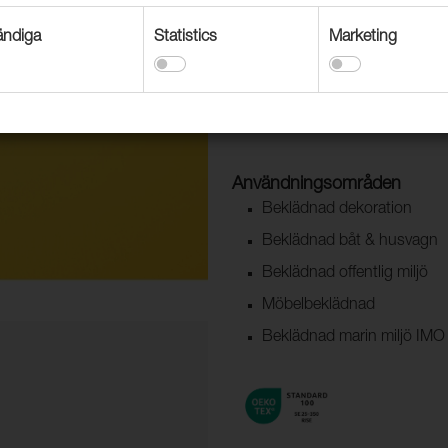
Säljs på avmätning eller i rulle 
ndiga
Statistics
Marketing
Användningsområden
Beklädnad dekoration
Beklädnad båt & husvagn
Beklädnad offentlig miljö
Möbelbeklädnad
Beklädnad marin miljö IMO