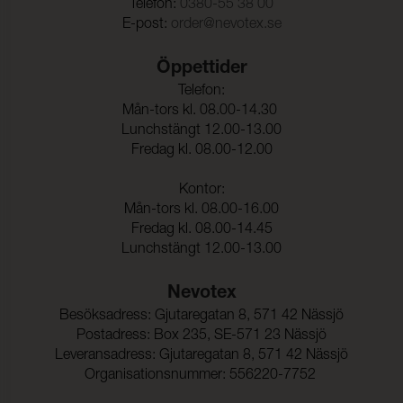
Pilling
Telefon:
0380-55 38 00
Färghärdighet mot
4-5 (ISO 105-X12)
E-post:
order@nevotex.se
gnidning - torr:
Colour fastness to washing & other test
Färghärdighet mot
4-5 (ISO 105-X12)
Öppettider
gnidning - våt:
Telefon:
Ljusäkthet:
6 (ISO 105-B02)
Mån-tors kl. 08.00-14.30
Lunchstängt 12.00-13.00
Sömskridning Varp:
2,0 mm (ISO 13936-2)
Fredag kl. 08.00-12.00
Sömskridning Väft:
2,0 mm (ISO 13936-2)
Kontor:
Mån-tors kl. 08.00-16.00
Dragbrottsgräns Varp:
1900 N (ISO 13934-1)
Fredag kl. 08.00-14.45
Lunchstängt 12.00-13.00
Dragbrottsgräns Väft:
1500 N (ISO 13934-1)
Rivstyrka Varp:
> 63 N (ISO 13937-1)
Nevotex
Besöksadress: Gjutaregatan 8, 571 42 Nässjö
Rivstyrka Väft:
> 63 N (ISO 13937-1)
Postadress: Box 235, SE-571 23 Nässjö
Dimensionsändring Varp:
- 0,2 % (ISO 5077)
Leveransadress: Gjutaregatan 8, 571 42 Nässjö
Organisationsnummer: 556220-7752
Dimensionsändring Väft:
- 0,5 % (ISO 5077)