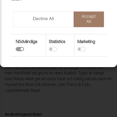
Accept
Decline All
All
Nödvändiga
Statistics
Marketing
Tyg Lido Trend 312 Indigo
1017576
Ett populärt möbeltyg med många användningsområden.
Dels tack vare det breda spektrat av färger i kollektionen
men framförallt på grund av dess kvalitet. Tyget är belagt
med fleece vilket ger en extra mjuk och härlig känsla samt en
mycket bra finish på sömmar. Lido Trend är Lido
i uppdaterade färger.
Användningsområden