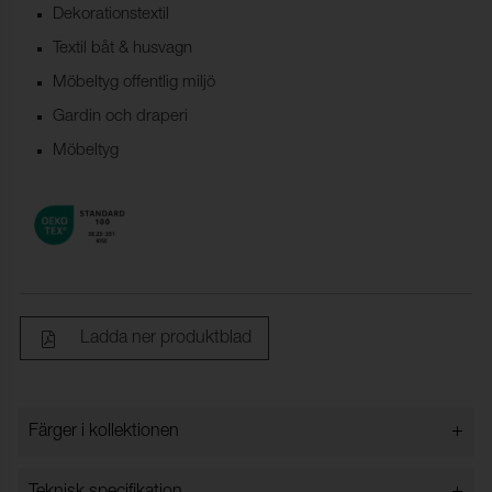
Dekorationstextil
Textil båt & husvagn
Möbeltyg offentlig miljö
Gardin och draperi
Möbeltyg
Ladda ner produktblad
+
Färger i kollektionen
Färger i kollektionen