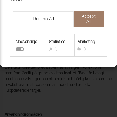
Accept
Decline All
All
Nödvändiga
Statistics
Marketing
Tyg Lido 27 Silver
1017127
Ett populärt möbeltyg med många användningsområden.
Dels tack vare det breda spektrat av färger i kollektionen
men framförallt på grund av dess kvalitet. Tyget är belagt
med fleece vilket ger en extra mjuk och härlig känsla samt en
mycket bra finish på sömmar. Lido Trend är Lido
i uppdaterade färger.
Användningsområden