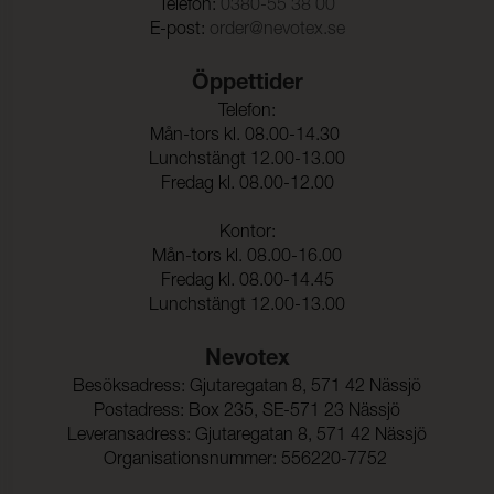
Pilling
Telefon:
0380-55 38 00
Färghärdighet mot
4-5 (ISO 105-X12)
E-post:
order@nevotex.se
gnidning - torr:
Colour fastness to washing & other test
Färghärdighet mot
4-5 (ISO 105-X12)
Öppettider
gnidning - våt:
Telefon:
Ljusäkthet:
6 (ISO 105-B02)
Mån-tors kl. 08.00-14.30
Lunchstängt 12.00-13.00
Sömskridning Varp:
2,0 mm (ISO 13936-2)
Fredag kl. 08.00-12.00
Sömskridning Väft:
2,0 mm (ISO 13936-2)
Kontor:
Mån-tors kl. 08.00-16.00
Dragbrottsgräns Varp:
1900 N (ISO 13934-1)
Fredag kl. 08.00-14.45
Lunchstängt 12.00-13.00
Dragbrottsgräns Väft:
1500 N (ISO 13934-1)
Rivstyrka Varp:
> 63 N (ISO 13937-1)
Nevotex
Besöksadress: Gjutaregatan 8, 571 42 Nässjö
Rivstyrka Väft:
> 63 N (ISO 13937-1)
Postadress: Box 235, SE-571 23 Nässjö
Dimensionsändring Varp:
- 0,2 % (ISO 5077)
Leveransadress: Gjutaregatan 8, 571 42 Nässjö
Organisationsnummer: 556220-7752
Dimensionsändring Väft:
- 0,5 % (ISO 5077)