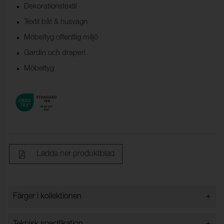
Dekorationstextil
Textil båt & husvagn
Möbeltyg offentlig miljö
Gardin och draperi
Möbeltyg
Ladda ner produktblad
+
Färger i kollektionen
Färger i kollektionen