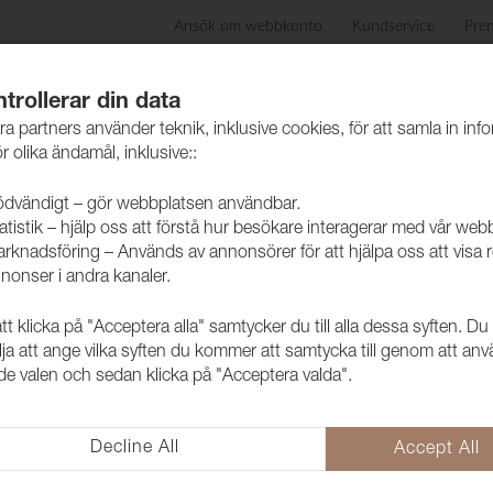
Ansök om webbkonto
Kundservice
Pre
ida
Produkter
Skötselråd
Hållbarhet
Case
trollerar din data
ra partners använder teknik, inklusive cookies, för att samla in inf
r olika ändamål, inklusive::
dvändigt – gör webbplatsen användbar.
atistik – hjälp oss att förstå hur besökare interagerar med vår web
rknadsföring – Används av annonsörer för att hjälpa oss att visa 
nonser i andra kanaler.
 klicka på "Acceptera alla" samtycker du till alla dessa syften. Du
Tyg Lido 13 
lja att ange vilka syften du kommer att samtycka till genom att an
e valen och sedan klicka på "Acceptera valda".
1017113
Ett populärt möbeltyg med mån
av färger i kollektionen men fram
Decline All
Accept All
vilket ger en extra mjuk och hä