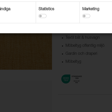
är Lido i uppdaterade färger.
ndiga
Statistics
Marketing
Användningsområden
Dekorationstextil
Textil båt & husvagn
Möbeltyg offentlig miljö
Gardin och draperi
Möbeltyg