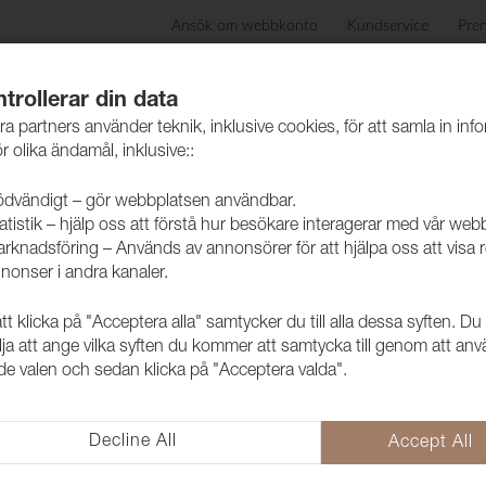
Ansök om webbkonto
Kundservice
Pre
ida
Produkter
Skötselråd
Hållbarhet
Case
trollerar din data
ra partners använder teknik, inklusive cookies, för att samla in inf
r olika ändamål, inklusive::
dvändigt – gör webbplatsen användbar.
atistik – hjälp oss att förstå hur besökare interagerar med vår web
rknadsföring – Används av annonsörer för att hjälpa oss att visa 
nonser i andra kanaler.
 klicka på "Acceptera alla" samtycker du till alla dessa syften. Du
Tyg Lido Tre
lja att ange vilka syften du kommer att samtycka till genom att an
e valen och sedan klicka på "Acceptera valda".
1017532
Ett populärt möbeltyg med mån
av färger i kollektionen men fram
Decline All
Accept All
vilket ger en extra mjuk och hä