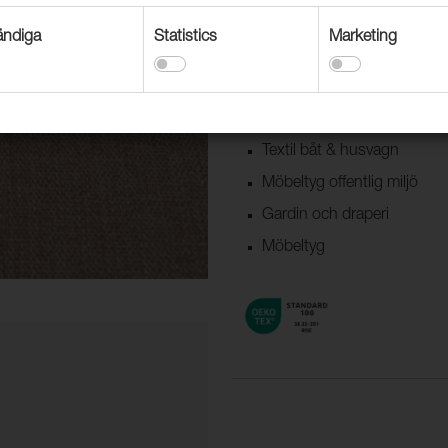
är Lido i uppdaterade färger.
ndiga
Statistics
Marketing
Användningsområden
Dekorationstextil
Textil båt & husvagn
Möbeltyg offentlig miljö
Gardin och draperi
Möbeltyg