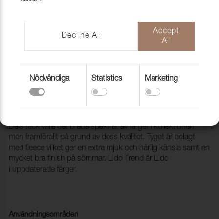
Accept
Decline All
All
Nödvändiga
Statistics
Marketing
Tyg Lido Trend 78 Stone
1017508
Ett populärt möbeltyg med många användningsområden.
Dels tack vare det breda spektrat av färger i kollektionen
men framförallt på grund av dess kvalitet. Tyget är belagt
med fleece vilket ger en extra mjuk och härlig känsla samt en
mycket bra finish på sömmar. Lido Trend är Lido
i uppdaterade färger.
Användningsområden