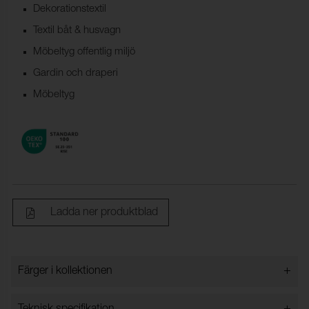
Dekorationstextil
Textil båt & husvagn
Möbeltyg offentlig miljö
Gardin och draperi
Möbeltyg
Ladda ner produktblad
+
Färger i kollektionen
Färger i kollektionen