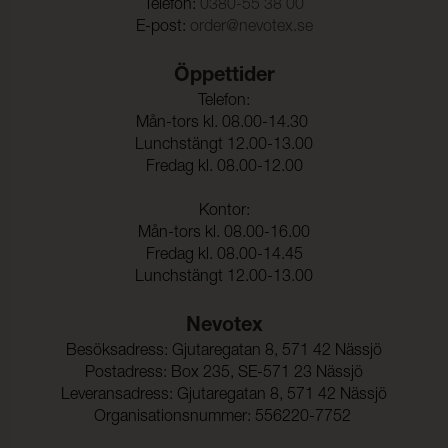
Pilling
Telefon:
0380-55 38 00
Färghärdighet mot
4-5 (ISO 105-X12)
E-post:
order@nevotex.se
gnidning - torr:
Colour fastness to washing & other test
Färghärdighet mot
4-5 (ISO 105-X12)
Öppettider
gnidning - våt:
Telefon:
Ljusäkthet:
6 (ISO 105-B02)
Mån-tors kl. 08.00-14.30
Lunchstängt 12.00-13.00
Sömskridning Varp:
2,0 mm (ISO 13936-2)
Fredag kl. 08.00-12.00
Sömskridning Väft:
2,0 mm (ISO 13936-2)
Kontor:
Mån-tors kl. 08.00-16.00
Dragbrottsgräns Varp:
1900 N (ISO 13934-1)
Fredag kl. 08.00-14.45
Lunchstängt 12.00-13.00
Dragbrottsgräns Väft:
1500 N (ISO 13934-1)
Rivstyrka Varp:
> 63 N (ISO 13937-1)
Nevotex
Besöksadress: Gjutaregatan 8, 571 42 Nässjö
Rivstyrka Väft:
> 63 N (ISO 13937-1)
Postadress: Box 235, SE-571 23 Nässjö
Dimensionsändring Varp:
- 0,2 % (ISO 5077)
Leveransadress: Gjutaregatan 8, 571 42 Nässjö
Organisationsnummer: 556220-7752
Dimensionsändring Väft:
- 0,5 % (ISO 5077)