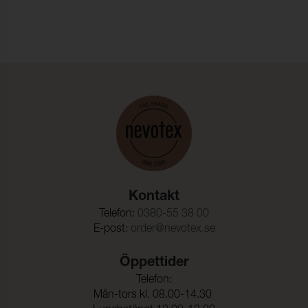
Anfärgning multifiberväv:
4-5
Färgändring:
4-5
Färghärdighet mot
ISO 105-D01
kemtvätt:
Anfärgning multifiberväv:
4-5
Färgändring:
4-5
Färghärdighet mot
(ISO 105-E16)
vattenfläckning:
Färgändring:
4-5
Kontakt
Färghärdighet mot svett:
(ISO 105-E04)
Telefon:
0380-55 38 00
Anfärgning, multifiberväv:
4-5
E-post:
order@nevotex.se
Färgändring:
4-5
Öppettider
Färghärdighet mot
4-5 (ISO 105-E01)
Telefon:
vatten:
Mån-tors kl. 08.00-14.30