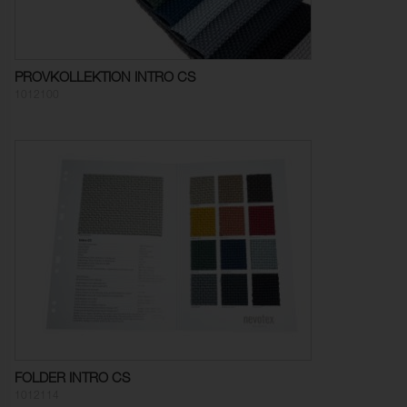
Färgändring:
4-5
Pilling:
5 (ISO 12945-2)
PROVKOLLEKTION INTRO CS
Färghärdighet mot
5 (ISO 105-X12)
1012100
gnidning - torr:
Färghärdighet mot
4-5 (ISO 105-X12)
gnidning - våt:
Ljusäkthet:
6 (ISO 105-B02)
Sömskridning Varp:
1,5 mm (ISO 13936-2)
Sömskridning Väft:
2,0 mm (ISO 13936-2)
Dimensionsändring Varp:
- 1,5 % (ISO 5077)
Dimensionsändring Väft:
- 1,5 % (ISO 5077)
Färghärdighet mot
ISO 105-C06
FOLDER INTRO CS
vattentvätt:
1012114