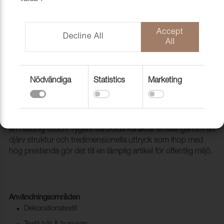
Accept
Decline All
All
Nödvändiga
Statistics
Marketing
Tyg Intro CS 7029 Teal
1012108
Intro CS är ett elegant klädseltyg med en texturerad yta och
en naturlig touch. Tygets särskilda karaktär erhålls genom en
djärv struktur och tredimensionella uttryck som ihop med
hög prestanda gör det till en lämplig artikel för offentlig miljö.
Användningsområden
Dekorationstextil