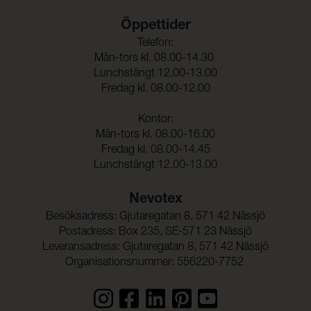
Färghärdighet mot
4-5 (ISO 105-X12)
Öppettider
gnidning - våt:
Telefon:
Ljusäkthet:
6 (ISO 105-B02)
Mån-tors kl. 08.00-14.30
Lunchstängt 12.00-13.00
Sömnskridning Varp:
1,5 mm (ISO 13936-2)
Fredag kl. 08.00-12.00
Kontor:
Sömnskridning Väft:
2,0 mm (ISO 13936-2)
Mån-tors kl. 08.00-16.00
Dimensionsändring Varp:
- 1,5 % (ISO 5077)
Fredag kl. 08.00-14.45
Lunchstängt 12.00-13.00
Dimensionsändring Väft:
- 1,5 % (ISO 5077)
Färghärdighet mot
ISO 105-C06
Nevotex
vattentvätt:
Besöksadress: Gjutaregatan 8, 571 42 Nässjö
Anfärgning multifiberväv:
4-5
Postadress: Box 235, SE-571 23 Nässjö
Leveransadress: Gjutaregatan 8, 571 42 Nässjö
Färgändring:
4-5
Organisationsnummer: 556220-7752
Färghärdighet mot
ISO 105-D01
kemtvätt: