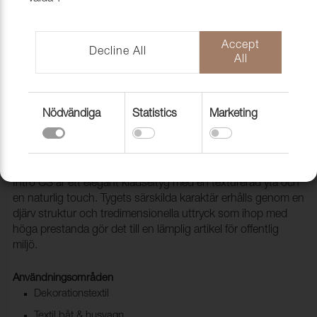
Accept
Decline All
All
Nödvändiga
Statistics
Marketing
Provkollektion Intro CS
1012100
Intro CS är ett elegant klädseltyg med en texturerad yta och
en naturlig touch. Tygets särskilda karaktär erhålls genom en
djärv struktur och tredimensionella uttryck som ihop med
höga prestanda gör det till en lämplig artikel för offentlig
miljö.
Användningsområden
Dekorationstextil
Textil båt & husvagn