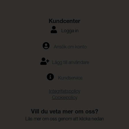
Anfärgning multifiberväv:
4-5
Färgändring:
4-5
Kundcenter
Färghärdighet mot
ISO 105-E16
vattenfläckning:
Logga in
Färgändring:
4-5
Färghärdighet mot svett:
(ISO 105-E04)
Ansök om konto
Anfärgning, multifiberväv:
4-5
Lägg till användare
Färgändring:
4-5
Färghärdighet mot
4-5 (ISO 105-E01)
Kundservice
vatten:
Integritetspolicy
Cookiepolicy
Vill du veta mer om oss?
Läs mer om oss genom att klicka nedan