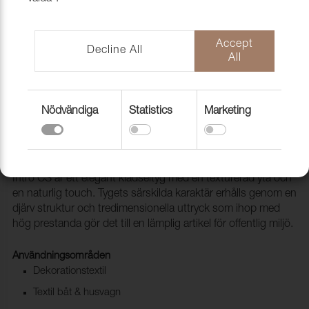
Accept
Decline All
All
Nödvändiga
Statistics
Marketing
Folder Intro CS
1012114
Intro CS är ett elegant klädseltyg med en texturerad yta och
en naturlig touch. Tygets särskilda karaktär erhålls genom en
djärv struktur och tredimensionella uttryck som ihop med
hög prestanda gör det till en lämplig artikel för offentlig miljö.
Användningsområden
Dekorationstextil
Textil båt & husvagn