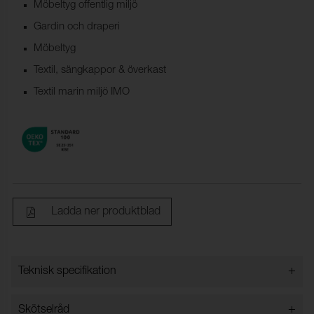
Möbeltyg offentlig miljö
Gardin och draperi
Möbeltyg
Textil, sängkappor & överkast
Textil marin miljö IMO
Ladda ner produktblad
+
Teknisk specifikation
+
Skötselråd
Bredd:
140 cm ± 2 %