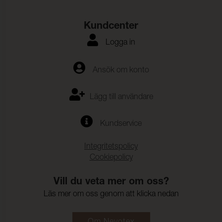
Färgändring:
4-5
Kundcenter
Färghärdighet mot
ISO 105-E16
vattenfläckning:
Logga in
Färgändring:
4-5
Färghärdighet mot svett:
(ISO 105-E04)
Ansök om konto
Anfärgning, multifiberväv:
4-5
Lägg till användare
Färgändring:
4-5
Färghärdighet mot
4-5 (ISO 105-E01)
Kundservice
vatten:
Integritetspolicy
Cookiepolicy
Vill du veta mer om oss?
Läs mer om oss genom att klicka nedan