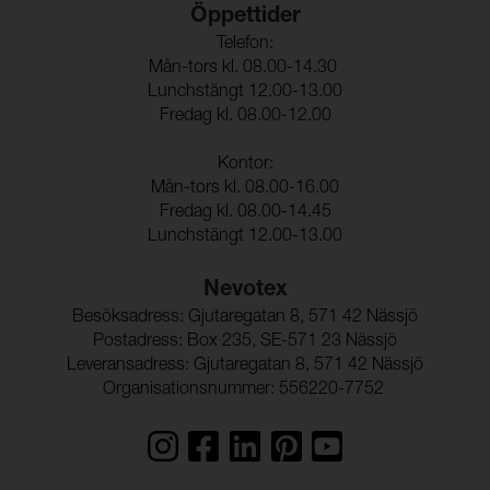
Färghärdighet mot
4-5 (ISO 105-X12)
Öppettider
gnidning - våt:
Telefon:
Ljusäkthet:
6 (ISO 105-B02)
Mån-tors kl. 08.00-14.30
Lunchstängt 12.00-13.00
Sömnskridning Varp:
1,5 mm (ISO 13936-2)
Fredag kl. 08.00-12.00
Kontor:
Sömnskridning Väft:
2,0 mm (ISO 13936-2)
Mån-tors kl. 08.00-16.00
Dimensionsändring Varp:
- 1,5 % (ISO 5077)
Fredag kl. 08.00-14.45
Lunchstängt 12.00-13.00
Dimensionsändring Väft:
- 1,5 % (ISO 5077)
Färghärdighet mot
ISO 105-C06
Nevotex
vattentvätt:
Besöksadress: Gjutaregatan 8, 571 42 Nässjö
Anfärgning multifiberväv:
4-5
Postadress: Box 235, SE-571 23 Nässjö
Leveransadress: Gjutaregatan 8, 571 42 Nässjö
Färgändring:
4-5
Organisationsnummer: 556220-7752
Färghärdighet mot
ISO 105-D01
kemtvätt:
Anfärgning multifiberväv:
4-5