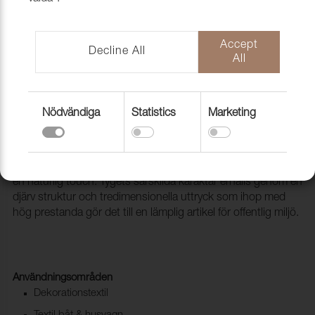
Accept
Decline All
All
Nödvändiga
Statistics
Marketing
Tyg Intro CS 4037 Terra
1012106
Intro CS är ett elegant klädseltyg med en texturerad yta och
en naturlig touch. Tygets särskilda karaktär erhålls genom en
djärv struktur och tredimensionella uttryck som ihop med
hög prestanda gör det till en lämplig artikel för offentlig miljö.
Användningsområden
Dekorationstextil