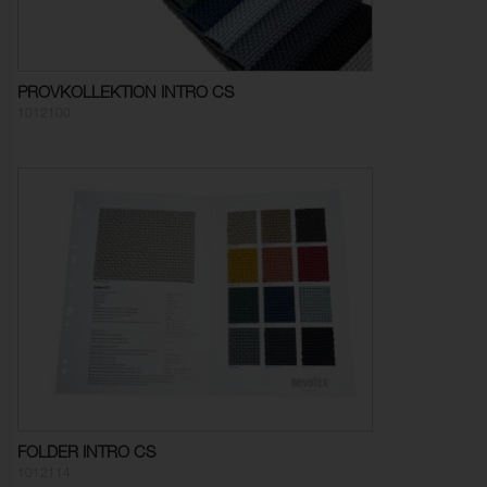
Färgändring:
4-5
Pilling:
5 (ISO 12945-2)
PROVKOLLEKTION INTRO CS
Färghärdighet mot
5 (ISO 105-X12)
1012100
gnidning - torr:
Färghärdighet mot
4-5 (ISO 105-X12)
gnidning - våt:
Ljusäkthet:
6 (ISO 105-B02)
Sömskridning Varp:
1,5 mm (ISO 13936-2)
Sömskridning Väft:
2,0 mm (ISO 13936-2)
Dimensionsändring Varp:
- 1,5 % (ISO 5077)
Dimensionsändring Väft:
- 1,5 % (ISO 5077)
Färghärdighet mot
ISO 105-C06
FOLDER INTRO CS
vattentvätt:
1012114