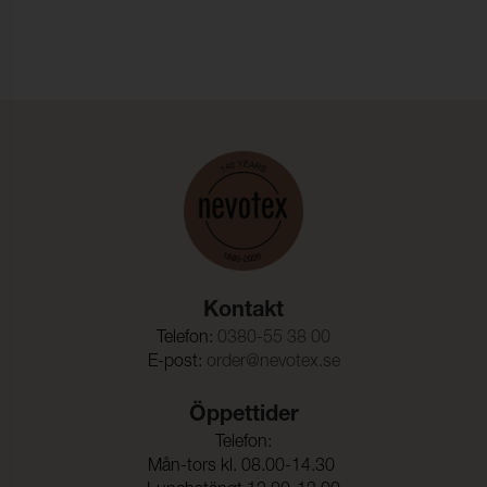
Anfärgning multifiberväv:
4-5
Färgändring:
4-5
Färghärdighet mot
ISO 105-D01
kemtvätt:
Anfärgning multifiberväv:
4-5
Färgändring:
4-5
Färghärdighet mot
(ISO 105-E16)
vattenfläckning:
Färgändring:
4-5
Kontakt
Färghärdighet mot svett:
(ISO 105-E04)
Telefon:
0380-55 38 00
Anfärgning, multifiberväv:
4-5
E-post:
order@nevotex.se
Färgändring:
4-5
Öppettider
Färghärdighet mot
4-5 (ISO 105-E01)
Telefon:
vatten:
Mån-tors kl. 08.00-14.30