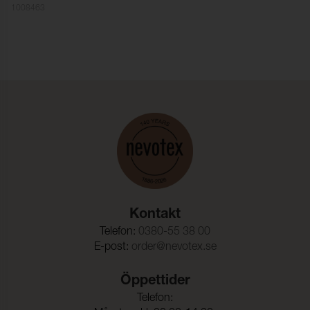
1008463
Färghärdighet mot
4-5 (ISO 105-X12)
gnidning - torr:
Färghärdighet mot
4-5 (ISO 105-X12)
gnidning - våt:
Ljusäkthet:
5 (ISO 105-B02)
Sömskridning Varp:
3,0 mm (ISO 13936-2)
Sömskridning Väft:
2,5 mm (ISO 13936-2)
Dragbrottsgräns Varp:
1900 N (ISO 13934-1)
Dragbrottsgräns Väft:
800 N (ISO 13934-1)
Kontakt
Rivstyrka Varp:
80 N (ISO 13937-3)
Telefon:
0380-55 38 00
Rivstyrka Väft:
50 N (ISO 13937-3)
E-post:
order@nevotex.se
Ljudabsorption:
Klass D αw 0,45 (ISO 354)
Öppettider
Dimensionsändring Varp:
1 %
Telefon: