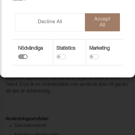
Accept
Decline All
All
Nödvändiga
Statistics
Marketing
Tyg Eros 42 Ocean
1008342
Eros är vår storsäljare som med jämna mellanrum får sin
färgskala uppdaterad. De senaste färgerna kallar vi Eros
Trend. Eros är en möbelkvalitet men används även till gardin
då den är dubbelsidig.
Användningsområden
Dekorationstextil