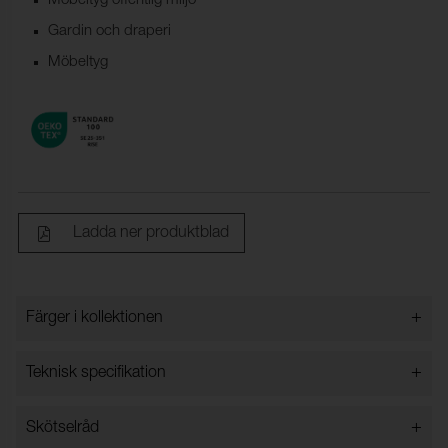
Möbeltyg offentlig miljö
Gardin och draperi
Möbeltyg
Ladda ner produktblad
+
Färger i kollektionen
Färger i kollektionen
+
Teknisk specifikation
+
Skötselråd
Bredd:
140 cm ±2 cm