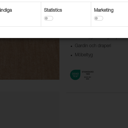
ndiga
Statistics
Marketing
Användningsområden
Dekorationstextil
Möbeltyg offentlig miljö
Gardin och draperi
Möbeltyg