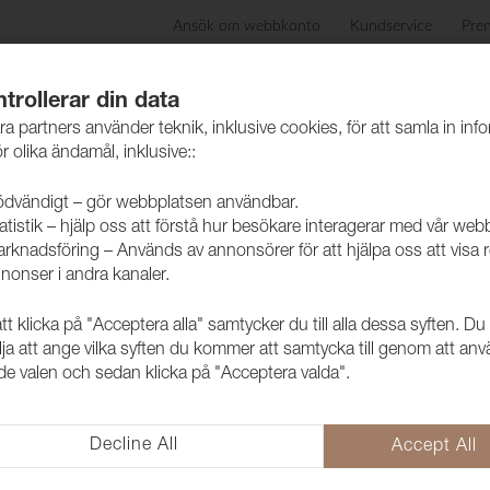
Ansök om webbkonto
Kundservice
Pre
ida
Produkter
Skötselråd
Hållbarhet
Case
trollerar din data
ra partners använder teknik, inklusive cookies, för att samla in inf
r olika ändamål, inklusive::
dvändigt – gör webbplatsen användbar.
atistik – hjälp oss att förstå hur besökare interagerar med vår web
rknadsföring – Används av annonsörer för att hjälpa oss att visa 
nonser i andra kanaler.
 klicka på "Acceptera alla" samtycker du till alla dessa syften. Du
Tyg Eros 16
lja att ange vilka syften du kommer att samtycka till genom att an
e valen och sedan klicka på "Acceptera valda".
1008316
Eros är vår storsäljare som med
färgerna kallar vi Eros Trend. E
Decline All
Accept All
dubbelsidig.