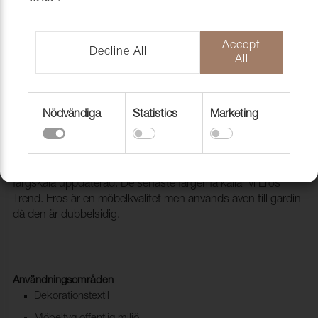
Accept
Decline All
All
Nödvändiga
Statistics
Marketing
Tyg Eros 26 Beige
1008326
Eros är vår storsäljare som med jämna mellanrum får sin
färgskala uppdaterad. De senaste färgerna kallar vi Eros
Trend. Eros är en möbelkvalitet men används även till gardin
då den är dubbelsidig.
Användningsområden
Dekorationstextil