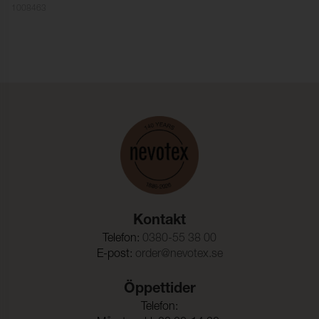
1008463
Färghärdighet mot
4-5 (ISO 105-X12)
gnidning - torr:
Färghärdighet mot
4-5 (ISO 105-X12)
gnidning - våt:
Ljusäkthet:
5 (ISO 105-B02)
Sömskridning Varp:
3,0 mm (ISO 13936-2)
Sömskridning Väft:
2,5 mm (ISO 13936-2)
Dragbrottsgräns Varp:
1900 N (ISO 13934-1)
Dragbrottsgräns Väft:
800 N (ISO 13934-1)
Kontakt
Rivstyrka Varp:
80 N (ISO 13937-3)
Telefon:
0380-55 38 00
Rivstyrka Väft:
50 N (ISO 13937-3)
E-post:
order@nevotex.se
Ljudabsorption:
Klass D αw 0,45 (ISO 354)
Öppettider
Dimensionsändring Varp:
1 %
Telefon: