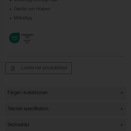
Möbeltyg offentlig miljö
Gardin och draperi
Möbeltyg
Ladda ner produktblad
+
Färger i kollektionen
Färger i kollektionen
+
Teknisk specifikation
+
Skötselråd
Bredd:
140 cm ±2 cm