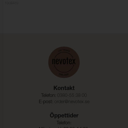
1008463
Färghärdighet mot
4-5 (ISO 105-X12)
gnidning - torr:
Färghärdighet mot
4-5 (ISO 105-X12)
gnidning - våt:
Ljusäkthet:
5 (ISO 105-B02)
Sömskridning Varp:
3,0 mm (ISO 13936-2)
Sömskridning Väft:
2,5 mm (ISO 13936-2)
Dragbrottsgräns Varp:
1900 N (ISO 13934-1)
Dragbrottsgräns Väft:
800 N (ISO 13934-1)
Kontakt
Rivstyrka Varp:
80 N (ISO 13937-3)
Telefon:
0380-55 38 00
Rivstyrka Väft:
50 N (ISO 13937-3)
E-post:
order@nevotex.se
Ljudabsorption:
Klass D αw 0,45 (ISO 354)
Öppettider
Dimensionsändring Varp:
1 %
Telefon: