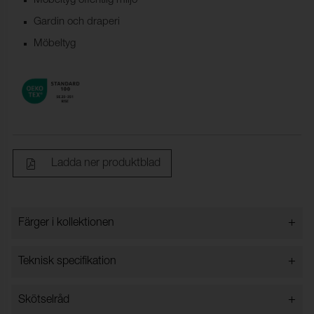
Möbeltyg offentlig miljö
Gardin och draperi
Möbeltyg
Ladda ner produktblad
+
Färger i kollektionen
Färger i kollektionen
+
Teknisk specifikation
+
Skötselråd
Bredd:
140 cm ±2 cm