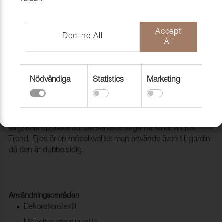
Accept
Decline All
All
Nödvändiga
Statistics
Marketing
Tyg Eros 12 Denim
1008312
Eros är vår storsäljare som med jämna mellanrum får sin
färgskala uppdaterad. De senaste färgerna kallar vi Eros
Trend. Eros är en möbelkvalitet men används även till gardin
då den är dubbelsidig.
Användningsområden
Dekorationstextil