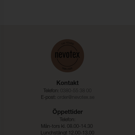
Ljusäkthet:
4-5 (ISO 105-B02)
Dimensionsändring Varp:
- 1,5 %
Dimensionsändring Väft:
- 1,5 %
Kontakt
Telefon:
0380-55 38 00
E-post:
order@nevotex.se
Öppettider
Telefon:
Mån-tors kl. 08.00-14.30
Lunchstängt 12.00-13.00