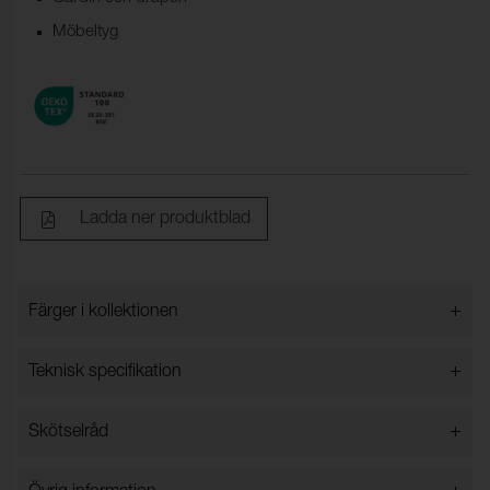
Möbeltyg
Ladda ner produktblad
+
Färger i kollektionen
Färger i kollektionen
+
Teknisk specifikation
+
Skötselråd
Bredd:
140 cm ±2 cm
Innehåll:
100% Polyester
Vattentvätt 30 grader