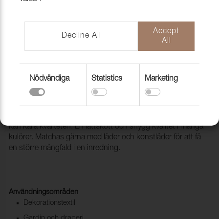
Accept
Decline All
All
Nödvändiga
Statistics
Marketing
Tyg Arcade 200 Grigio scuro
1001737
Arcade är en microfiber, eller konstmocka som man också
kan kalla kvaliteten. En lättskött och snygg kvalitet i många
kulörer. Matchas gärna med läder och konstläder för att få
en större mångfald i en inredning.
Användningsområden
Dekorationstextil
Gardin och draperi