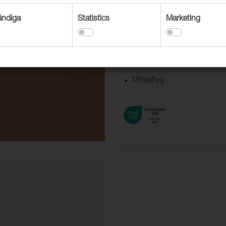
ndiga
Statistics
Marketing
Användningsområden
Dekorationstextil
Gardin och draperi
Möbeltyg