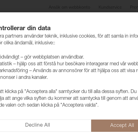
Ansök om webbkonto
Kundservice
Pre
ida
Produkter
Skötselråd
Hållbarhet
Case
trollerar din data
ra partners använder teknik, inklusive cookies, för att samla in inf
r olika ändamål, inklusive::
dvändigt – gör webbplatsen användbar.
atistik – hjälp oss att förstå hur besökare interagerar med vår web
rknadsföring – Används av annonsörer för att hjälpa oss att visa 
nonser i andra kanaler.
 klicka på "Acceptera alla" samtycker du till alla dessa syften. Du
Tyg Arcade 
lja att ange vilka syften du kommer att samtycka till genom att an
e valen och sedan klicka på "Acceptera valda".
1001722
Arcade är en microfiber, eller 
och snygg kvalitet i många kulö
Decline All
Accept All
större mångfald i en inredning.