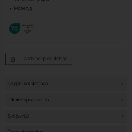
Möbeltyg
Ladda ner produktblad
+
Färger i kollektionen
Färger i kollektionen
+
Teknisk specifikation
+
Skötselråd
Bredd:
140 cm ±2 cm
Innehåll:
100% Polyester
Vattentvätt 30 grader