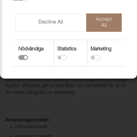
Accept
Decline All
All
Nödvändiga
Statistics
Marketing
Tyg Arcade 607 GrigioF
1001735
Arcade är en microfiber, eller konstmocka som man också
kan kalla kvaliteten. En lättskött och snygg kvalitet i många
kulörer. Matchas gärna med läder och konstläder för att få
en större mångfald i en inredning.
Användningsområden
Dekorationstextil
Gardin och draperi