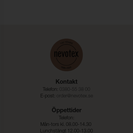
Ljusäkthet:
4-5 (ISO 105-B02)
Dimensionsändring Varp:
- 1,5 %
Dimensionsändring Väft:
- 1,5 %
Kontakt
Telefon:
0380-55 38 00
E-post:
order@nevotex.se
Öppettider
Telefon:
Mån-tors kl. 08.00-14.30
Lunchstängt 12.00-13.00