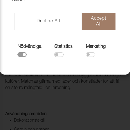
Accept
Decline All
All
Nödvändiga
Statistics
Marketing
Tyg Arcade 309 Rosso vivo
1001719
Arcade är en microfiber, eller konstmocka som man också
kan kalla kvaliteten. En lättskött och snygg kvalitet i många
kulörer. Matchas gärna med läder och konstläder för att få
en större mångfald i en inredning.
Användningsområden
Dekorationstextil
Gardin och draperi