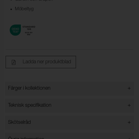
Möbeltyg
Ladda ner produktblad
+
Färger i kollektionen
Färger i kollektionen
+
Teknisk specifikation
+
Skötselråd
Bredd:
140 cm ±2 cm
Innehåll:
100% Polyester
Vattentvätt 30 grader