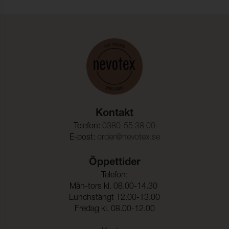
Rivstyrka Väft:
24 N (ISO 4674-1)
Biokompatibilitet:
(ISO 10993-5)
Vattenpelare:
200 cmwc (ISO 811)
Vidhäftning – Ytfinish
39 N/5cm (ISO 2411)
Varp:
Vidhäftning – Ytfinish
30 N/5cm (ISO 2411)
Väft:
Säkerhetsregler leksaker:
(EN 71-3 )
Kontakt
Telefon:
0380-55 38 00
E-post:
order@nevotex.se
Öppettider
Telefon:
Mån-tors kl. 08.00-14.30
Lunchstängt 12.00-13.00
Fredag kl. 08.00-12.00