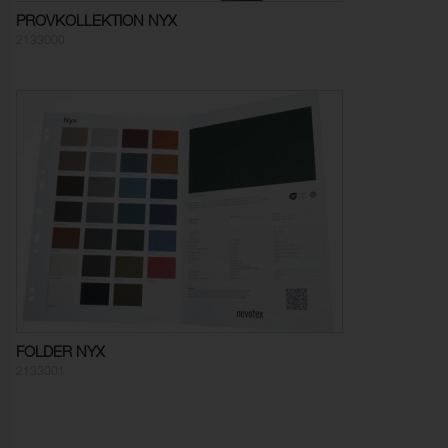
Färghärdighet mot
5 (ISO 105-X12)
PROVKOLLEKTION NYX
gnidning - våt:
2133000
Ljusäkthet:
≥ 6 (ISO 105-B02)
Tålighet hos ytfinish mot
-20°C (EN 1876-1)
sprickbildning i kallt
tillstånd:
Sömskridning Varp:
35 N (ISO 23910)
Sömskridning Väft:
50 N (ISO 23910)
Dragbrottsgräns Varp:
383 N/5cm (ISO 1421)
Dragbrottsgräns Väft:
216 N/5cm (ISO 1421)
Töjning Varp:
50 % (ISO 1421)
FOLDER NYX
2133001
Töjning Väft:
100 % (ISO 1421)
Rivstyrka Varp:
26 N (ISO 4674-1)