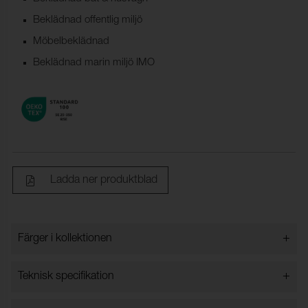
Beklädnad offentlig miljö
Möbelbeklädnad
Beklädnad marin miljö IMO
Ladda ner produktblad
+
Färger i kollektionen
Färger i kollektionen
+
Teknisk specifikation