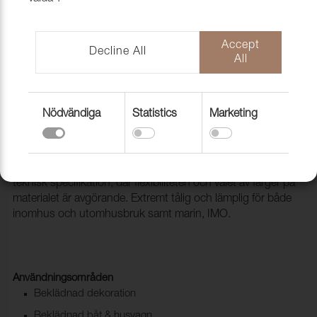
Accept
Decline All
All
Nödvändiga
Statistics
Marketing
Konstläder Nyx 911 Pesto
2133022
NYX passar dig som letar efter en ftalatfri PVC med hög
teknisk specifikation, där flexibiliteten och valet av färger på
materialet är avgörande. Extremt tålig och lämplig för både
inomhus och utomhusbruk samt marin, IMO.
Användningsområden
Beklädnad dekoration
Beklädnad båt & husvagn