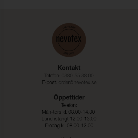
Rivstyrka Väft:
24 N (ISO 4674-1)
Biokompatibilitet:
(ISO 10993-5)
Vattenpelare:
200 cmwc (ISO 811)
Vidhäftning – Ytfinish
39 N/5cm (ISO 2411)
Varp:
Vidhäftning – Ytfinish
30 N/5cm (ISO 2411)
Väft:
Säkerhetsregler leksaker:
(EN 71-3 )
Kontakt
Telefon:
0380-55 38 00
E-post:
order@nevotex.se
Öppettider
Telefon:
Mån-tors kl. 08.00-14.30
Lunchstängt 12.00-13.00
Fredag kl. 08.00-12.00