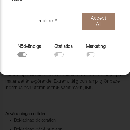
Accept
Decline All
All
Nödvändiga
Statistics
Marketing
Konstläder Nyx 913 Chocolate
2133004
NYX passar dig som letar efter en ftalatfri PVC med hög
teknisk specifikation, där flexibiliteten och valet av färger på
materialet är avgörande. Extremt tålig och lämplig för både
inomhus och utomhusbruk samt marin, IMO.
Användningsområden
Beklädnad dekoration
Beklädnad båt & husvagn