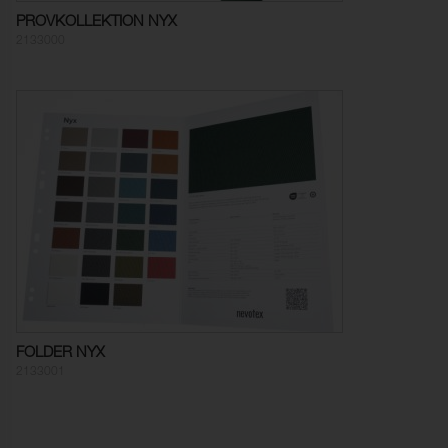
Färghärdighet mot
5 (ISO 105-X12)
PROVKOLLEKTION NYX
gnidning - våt:
2133000
Ljusäkthet:
≥ 6 (ISO 105-B02)
Tålighet hos ytfinish mot
-20°C (EN 1876-1)
sprickbildning i kallt
tillstånd:
Sömskridning Varp:
35 N (ISO 23910)
Sömskridning Väft:
50 N (ISO 23910)
Dragbrottsgräns Varp:
383 N/5cm (ISO 1421)
Dragbrottsgräns Väft:
216 N/5cm (ISO 1421)
Töjning Varp:
50 % (ISO 1421)
FOLDER NYX
2133001
Töjning Väft:
100 % (ISO 1421)
Rivstyrka Varp:
26 N (ISO 4674-1)