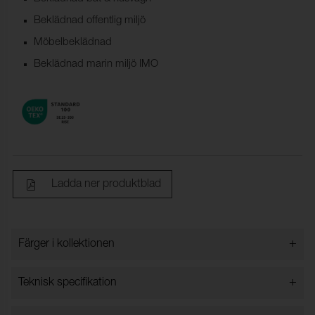
Beklädnad offentlig miljö
Möbelbeklädnad
Beklädnad marin miljö IMO
Ladda ner produktblad
+
Färger i kollektionen
Färger i kollektionen
+
Teknisk specifikation