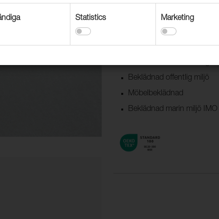
ndiga
Statistics
Marketing
Användningsområden
Beklädnad dekoration
Beklädnad båt & husvagn
Beklädnad offentlig miljö
Möbelbeklädnad
Beklädnad marin miljö IMO