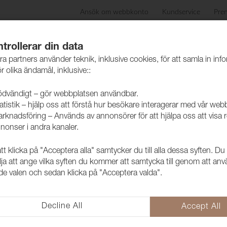
Ansök om webbkonto
Kundservice
Pre
ida
Produkter
Skötselråd
Hållbarhet
Case
trollerar din data
ra partners använder teknik, inklusive cookies, för att samla in inf
r olika ändamål, inklusive::
dvändigt – gör webbplatsen användbar.
atistik – hjälp oss att förstå hur besökare interagerar med vår web
skinn
rknadsföring – Används av annonsörer för att hjälpa oss att visa 
nonser i andra kanaler.
 klicka på "Acceptera alla" samtycker du till alla dessa syften. Du
Konstläder 
lja att ange vilka syften du kommer att samtycka till genom att an
e valen och sedan klicka på "Acceptera valda".
2133010
NYX passar dig som letar efter e
flexibiliteten och valet av färge
Decline All
Accept All
både inomhus och utomhusbruk