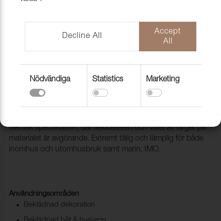
Accept
Decline All
All
Nödvändiga
Statistics
Marketing
Konstläder Nyx 912 Smoked oak
2133005
NYX passar dig som letar efter en ftalatfri PVC med hög
teknisk specifikation, där flexibiliteten och valet av färger på
materialet är avgörande. Extremt tålig och lämplig för både
inomhus och utomhusbruk samt marin, IMO.
Användningsområden
Beklädnad dekoration
Beklädnad båt & husvagn