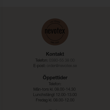
Rivstyrka Väft:
24 N (ISO 4674-1)
Biokompatibilitet:
(ISO 10993-5)
Vattenpelare:
200 cmwc (ISO 811)
Vidhäftning – Ytfinish
39 N/5cm (ISO 2411)
Varp:
Vidhäftning – Ytfinish
30 N/5cm (ISO 2411)
Väft:
Säkerhetsregler leksaker:
(EN 71-3 )
Kontakt
Telefon:
0380-55 38 00
E-post:
order@nevotex.se
Öppettider
Telefon:
Mån-tors kl. 08.00-14.30
Lunchstängt 12.00-13.00
Fredag kl. 08.00-12.00