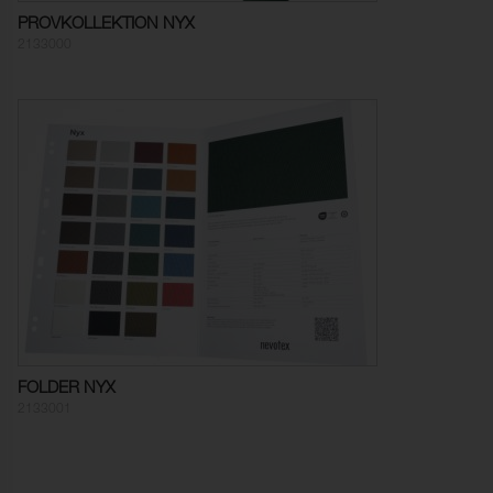
Färghärdighet mot
5 (ISO 105-X12)
PROVKOLLEKTION NYX
gnidning - våt:
2133000
Ljusäkthet:
≥ 6 (ISO 105-B02)
Tålighet hos ytfinish mot
-20°C (EN 1876-1)
sprickbildning i kallt
tillstånd:
Sömskridning Varp:
35 N (ISO 23910)
Sömskridning Väft:
50 N (ISO 23910)
Dragbrottsgräns Varp:
383 N/5cm (ISO 1421)
Dragbrottsgräns Väft:
216 N/5cm (ISO 1421)
Töjning Varp:
50 % (ISO 1421)
FOLDER NYX
2133001
Töjning Väft:
100 % (ISO 1421)
Rivstyrka Varp:
26 N (ISO 4674-1)