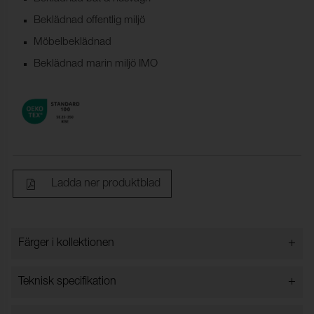
Beklädnad offentlig miljö
Möbelbeklädnad
Beklädnad marin miljö IMO
Ladda ner produktblad
+
Färger i kollektionen
Färger i kollektionen
+
Teknisk specifikation