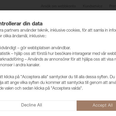
Ansök om webbkonto
Kundservice
Pre
ida
Produkter
Skötselråd
Hållbarhet
Case
trollerar din data
ra partners använder teknik, inklusive cookies, för att samla in inf
r olika ändamål, inklusive::
dvändigt – gör webbplatsen användbar.
atistik – hjälp oss att förstå hur besökare interagerar med vår web
rknadsföring – Används av annonsörer för att hjälpa oss att visa 
nonser i andra kanaler.
 klicka på "Acceptera alla" samtycker du till alla dessa syften. Du
Tyg Grace 29
lja att ange vilka syften du kommer att samtycka till genom att an
e valen och sedan klicka på "Acceptera valda".
1009018
Grace har precis som namnet ant
ger en mjuk och skön känsla i d
Decline All
Accept All
Bra testresultat gör att det även