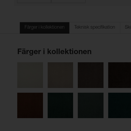
Färger i kollektionen
Teknisk specifikation
Sk
Färger i kollektionen