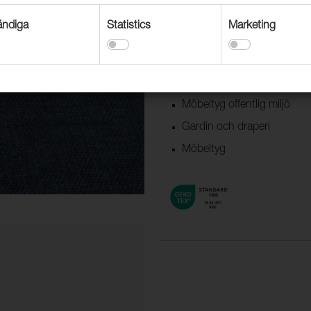
sköna kulörer med en skala av 
ndiga
Statistics
Marketing
Användningsområden
Dekorationstextil
Möbeltyg offentlig miljö
Gardin och draperi
Möbeltyg