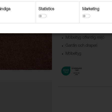
sköna kulörer med en skala av 
ndiga
Statistics
Marketing
Användningsområden
Dekorationstextil
Möbeltyg offentlig miljö
Gardin och draperi
Möbeltyg