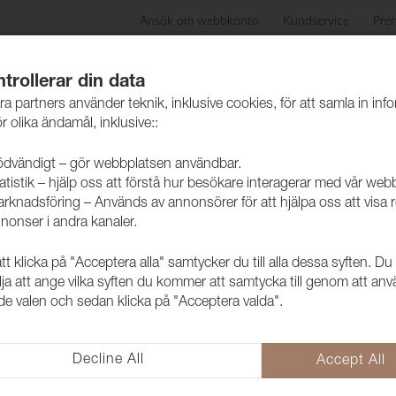
Ansök om webbkonto
Kundservice
Pre
ida
Produkter
Skötselråd
Hållbarhet
Case
trollerar din data
ra partners använder teknik, inklusive cookies, för att samla in inf
r olika ändamål, inklusive::
dvändigt – gör webbplatsen användbar.
atistik – hjälp oss att förstå hur besökare interagerar med vår web
rknadsföring – Används av annonsörer för att hjälpa oss att visa 
nonser i andra kanaler.
 klicka på "Acceptera alla" samtycker du till alla dessa syften. Du
Tyg Grace 3
lja att ange vilka syften du kommer att samtycka till genom att an
e valen och sedan klicka på "Acceptera valda".
1009010
Grace har precis som namnet ant
ger en mjuk och skön känsla i d
Decline All
Accept All
Bra testresultat gör att det även