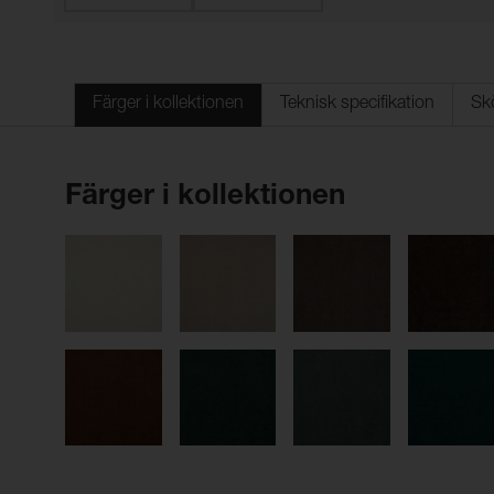
Färger i kollektionen
Teknisk specifikation
Sk
Färger i kollektionen