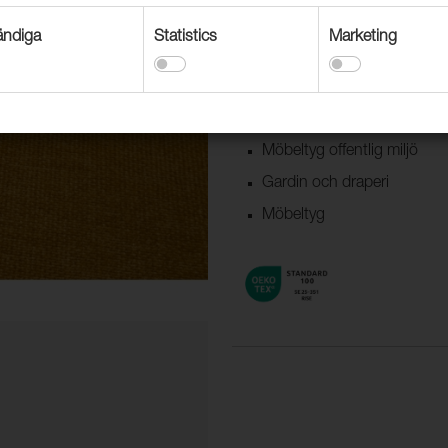
sköna kulörer med en skala av 
ndiga
Statistics
Marketing
Användningsområden
Dekorationstextil
Möbeltyg offentlig miljö
Gardin och draperi
Möbeltyg