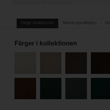
Färger i kollektionen
Teknisk specifikation
Sk
Färger i kollektionen