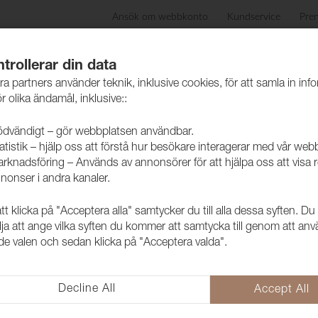
Ansök om webbkonto
Kundservice
Pre
ida
Produkter
Skötselråd
Hållbarhet
Case
trollerar din data
ra partners använder teknik, inklusive cookies, för att samla in inf
r olika ändamål, inklusive::
dvändigt – gör webbplatsen användbar.
atistik – hjälp oss att förstå hur besökare interagerar med vår web
rknadsföring – Används av annonsörer för att hjälpa oss att visa 
nonser i andra kanaler.
 klicka på "Acceptera alla" samtycker du till alla dessa syften. Du
Tyg Grace 0
lja att ange vilka syften du kommer att samtycka till genom att an
e valen och sedan klicka på "Acceptera valda".
1009005
Grace har precis som namnet ant
ger en mjuk och skön känsla i d
Decline All
Accept All
Bra testresultat gör att det även