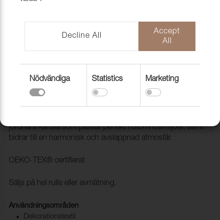
Accept
Decline All
All
Nödvändiga
Statistics
Marketing
Tyg Garden Linen 1438 Warm stone
1010504
Garden Linen är en linnelook som ger en sofistikerad och
jordnära känsla som passar perfekt i utomhusmiljöer, samt
bidrar till en harmonisk och avslappnad atmosfär.
OEKO-TEX® certifierat
Säljs på hel rulle eller avmätning.
Användningsområden
Dekorationstextil