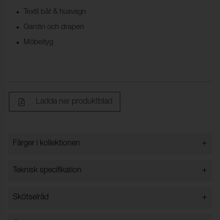
Textil båt & husvagn
Gardin och draperi
Möbeltyg
Ladda ner produktblad
+
Färger i kollektionen
Färger i kollektionen
+
Teknisk specifikation
+
Skötselråd
Bredd:
140 cm ±2 cm
Innehåll:
100% Akryl