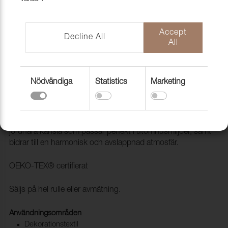
Accept
Decline All
All
Nödvändiga
Statistics
Marketing
Tyg Garden Linen 1439 Ivory whisper
1010501
Garden Linen är en linnelook som ger en sofistikerad och
jordnära känsla som passar perfekt i utomhusmiljöer, samt
bidrar till en harmonisk och avslappnad atmosfär.
OEKO-TEX® certifierat
Säljs på hel rulle eller avmätning.
Användningsområden
Dekorationstextil