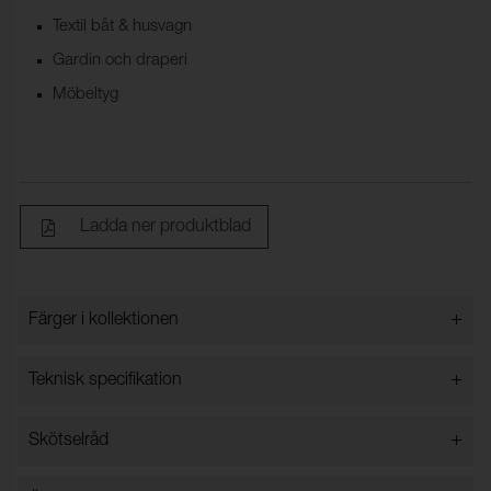
Textil båt & husvagn
Gardin och draperi
Möbeltyg
Ladda ner produktblad
+
Färger i kollektionen
Färger i kollektionen
+
Teknisk specifikation
+
Skötselråd
Bredd:
140 cm ±2 cm
Innehåll:
100% Akryl