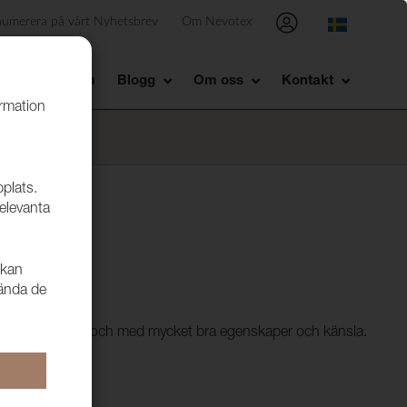
numerera på vårt Nyhetsbrev
Om Nevotex
Showroom
Blogg
Om oss
Kontakt
ormation
bplats.
relevanta
 kan
vända de
ntastiska färger och med mycket bra egenskaper och känsla.
miljö.