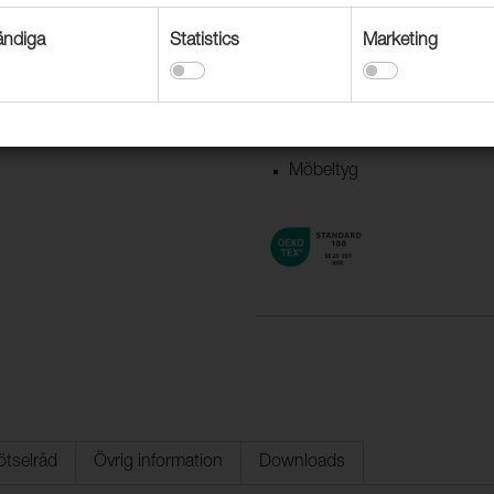
Användningsområden
ndiga
Statistics
Marketing
Dekorationstextil
Textil båt & husvagn
Möbeltyg offentlig miljö
Möbeltyg
ötselråd
Övrig information
Downloads