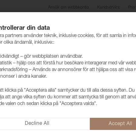
Ansök om webbkonto
Kundservice
Pre
ida
Produkter
Skötselråd
Hållbarhet
Case
trollerar din data
ra partners använder teknik, inklusive cookies, för att samla in inf
r olika ändamål, inklusive::
dvändigt – gör webbplatsen användbar.
atistik – hjälp oss att förstå hur besökare interagerar med vår web
rknadsföring – Används av annonsörer för att hjälpa oss att visa 
nonser i andra kanaler.
 klicka på "Acceptera alla" samtycker du till alla dessa syften. Du
Cinema
lja att ange vilka syften du kommer att samtycka till genom att an
e valen och sedan klicka på "Acceptera valda".
Cinema är en microchenille i fa
Passar både hem- och offentlig 
Decline All
Accept All