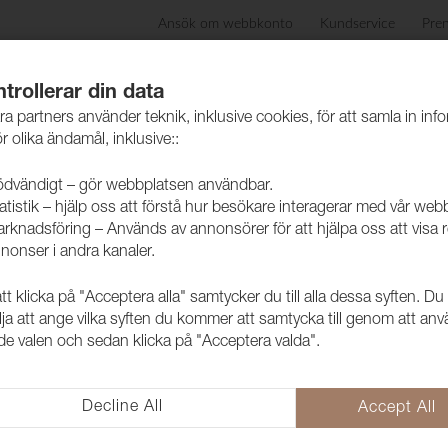
Ansök om webbkonto
Kundservice
Pre
ida
Produkter
Skötselråd
Hållbarhet
Case
trollerar din data
ra partners använder teknik, inklusive cookies, för att samla in inf
r olika ändamål, inklusive::
dvändigt – gör webbplatsen användbar.
atistik – hjälp oss att förstå hur besökare interagerar med vår web
rknadsföring – Används av annonsörer för att hjälpa oss att visa 
nonser i andra kanaler.
 klicka på "Acceptera alla" samtycker du till alla dessa syften. Du
Tyg Cinema 
lja att ange vilka syften du kommer att samtycka till genom att an
e valen och sedan klicka på "Acceptera valda".
1004573
Cinema är en microchenille i fa
Passar både hem- och offentlig 
Decline All
Accept All