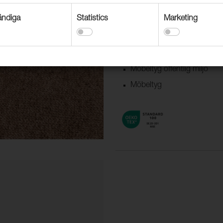
ndiga
Statistics
Marketing
Användningsområden
Dekorationstextil
Textil båt & husvagn
Möbeltyg offentlig miljö
Möbeltyg