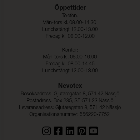
Färghärdighet mot
≥ 5 (ISO 105-X12)
Öppettider
gnidning - torr:
Telefon:
Färghärdighet mot
≥ 5 (ISO 105-X12)
Mån-tors kl. 08.00-14.30
gnidning - våt:
Lunchstängt 12.00-13.00
Ljusäkthet:
≥ 6 (ISO 105-B02)
Fredag kl. 08.00-12.00
Tålighet hos ytfinish mot
-40°C (EN 1876-1)
Kontor:
sprickbildning i kallt
Mån-tors kl. 08.00-16.00
tillstånd:
Fredag kl. 08.00-14.45
Sömskridning Varp:
40 N (ISO 23910)
Lunchstängt 12.00-13.00
Sömskridning Väft:
40 N (ISO 23910)
Nevotex
Dragbrottsgräns Varp:
≥ 350 N (ISO 1421)
Besöksadress: Gjutaregatan 8, 571 42 Nässjö
Postadress: Box 235, SE-571 23 Nässjö
Dragbrottsgräns Väft:
≥ 200 N (ISO 1421)
Leveransadress: Gjutaregatan 8, 571 42 Nässjö
Organisationsnummer: 556220-7752
Töjning Varp:
50 % (ISO 1421)
Töjning Väft:
125 % (ISO 1421)