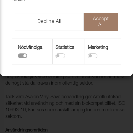
Accept
Decline All
All
Nödvändiga
Statistics
Marketing
Konstläder Amalfi 014130 Mocca
2094109
Amalfi är ett ftalatfritt konstläder med en avancerad
högteknologisk ytbehandling som är utvecklad för att möta
de högt ställda kraven inom offentlig sektor.
Tack vare Avalon Vinyl Save behandling ger Amalfi utökad
säkerhet vid användning och med sin biokompatibilitet, ISO
10993-10, kan ses som särskilt lämplig för den medicinska
sektorn.
Användningsområden