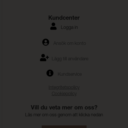
Rivstyrka Varp:
≥ 25 N (ISO 4674-1)
Rivstyrka Väft:
≥ 25 N (ISO 4674-1)
Kundcenter
Biokompatibilitet:
(ISO 10993-5,ISO 10993-10)
Logga in
Vattenpelare:
200 cmwc (ISO 811)
Vidhäftning – Ytfinish
≥ 20 N (ISO 2411)
Ansök om konto
Varp:
Vidhäftning – Ytfinish
≥ 20 N (ISO 2411)
Lägg till användare
Väft:
Färghärdighet mot svett:
4 (ISO 105-E04)
Kundservice
Färghärdighet mot
4 (ISO 105-E03)
Integritetspolicy
klorerat vatten:
Cookiepolicy
Färghärdighet mot
4 (ISO 105-E02)
saltvatten:
Vill du veta mer om oss?
Färghärdighet mot
≥ 4 (ISO 105-B04)
Läs mer om oss genom att klicka nedan
artificiell väderpåverkan: