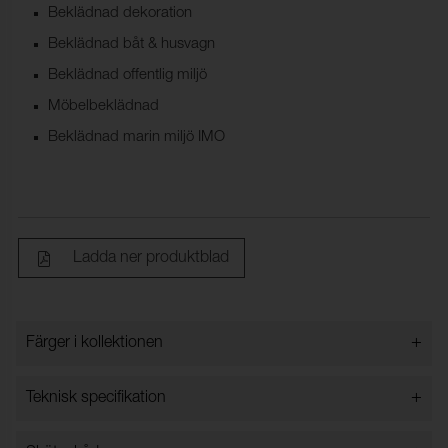
Beklädnad dekoration
Beklädnad båt & husvagn
Beklädnad offentlig miljö
Möbelbeklädnad
Beklädnad marin miljö IMO
Ladda ner produktblad
+
Färger i kollektionen
Färger i kollektionen
+
Teknisk specifikation