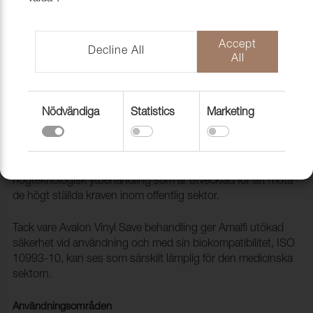
Accept
Decline All
All
Nödvändiga
Statistics
Marketing
Konstläder Amalfi 008725 Auster
2094104
Amalfi är ett ftalatfritt konstläder med en avancerad
högteknologisk ytbehandling som är utvecklad för att möta
de högt ställda kraven inom offentlig sektor.
Tack vare Avalon Vinyl Save behandling ger Amalfi utökad
säkerhet vid användning och med sin biokompatibilitet, ISO
10993-10, kan ses som särskilt lämplig för den medicinska
sektorn.
Användningsområden