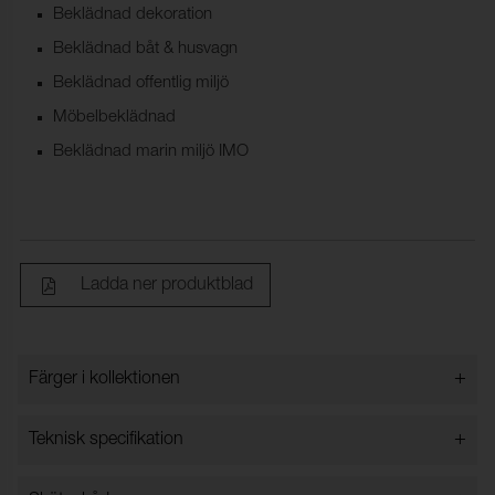
Beklädnad dekoration
Beklädnad båt & husvagn
Beklädnad offentlig miljö
Möbelbeklädnad
Beklädnad marin miljö IMO
Ladda ner produktblad
+
Färger i kollektionen
Färger i kollektionen
+
Teknisk specifikation