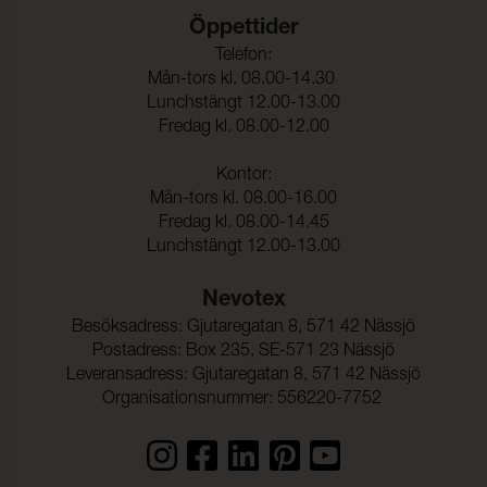
Färghärdighet mot
≥ 5 (ISO 105-X12)
Öppettider
gnidning - torr:
Telefon:
Färghärdighet mot
≥ 5 (ISO 105-X12)
Mån-tors kl. 08.00-14.30
gnidning - våt:
Lunchstängt 12.00-13.00
Ljusäkthet:
≥ 6 (ISO 105-B02)
Fredag kl. 08.00-12.00
Tålighet hos ytfinish mot
-40°C (EN 1876-1)
Kontor:
sprickbildning i kallt
Mån-tors kl. 08.00-16.00
tillstånd:
Fredag kl. 08.00-14.45
Sömskridning Varp:
40 N (ISO 23910)
Lunchstängt 12.00-13.00
Sömskridning Väft:
40 N (ISO 23910)
Nevotex
Dragbrottsgräns Varp:
≥ 350 N (ISO 1421)
Besöksadress: Gjutaregatan 8, 571 42 Nässjö
Postadress: Box 235, SE-571 23 Nässjö
Dragbrottsgräns Väft:
≥ 200 N (ISO 1421)
Leveransadress: Gjutaregatan 8, 571 42 Nässjö
Organisationsnummer: 556220-7752
Töjning Varp:
50 % (ISO 1421)
Töjning Väft:
125 % (ISO 1421)