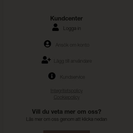
Rivstyrka Varp:
≥ 25 N (ISO 4674-1)
Rivstyrka Väft:
≥ 25 N (ISO 4674-1)
Kundcenter
Biokompatibilitet:
(ISO 10993-5,ISO 10993-10)
Logga in
Vattenpelare:
200 cmwc (ISO 811)
Vidhäftning – Ytfinish
≥ 20 N (ISO 2411)
Ansök om konto
Varp:
Vidhäftning – Ytfinish
≥ 20 N (ISO 2411)
Lägg till användare
Väft:
Färghärdighet mot svett:
4 (ISO 105-E04)
Kundservice
Färghärdighet mot
4 (ISO 105-E03)
Integritetspolicy
klorerat vatten:
Cookiepolicy
Färghärdighet mot
4 (ISO 105-E02)
saltvatten:
Vill du veta mer om oss?
Färghärdighet mot
≥ 4 (ISO 105-B04)
Läs mer om oss genom att klicka nedan
artificiell väderpåverkan: