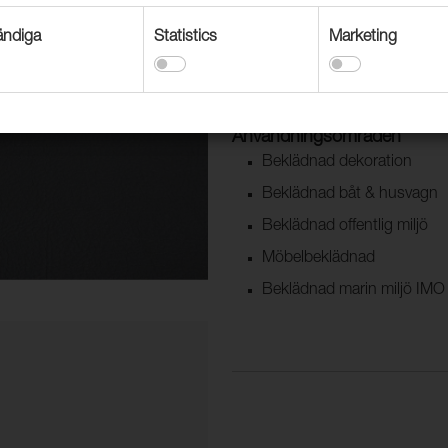
ndiga
Statistics
Marketing
Tack vare Avalon Vinyl Save be
sin biokompatibilitet, ISO 1099
sektorn.
Användningsområden
Beklädnad dekoration
Beklädnad båt & husvagn
Beklädnad offentlig miljö
Möbelbeklädnad
Beklädnad marin miljö IMO