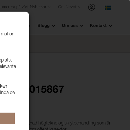
numerera på vårt Nyhetsbrev
Om Nevotex
Showroom
Blogg
Om oss
Kontakt
ormation
bplats.
relevanta
 kan
Amalfi 015867
vända de
läder med en avancerad högteknologisk ytbehandling som är
tällda kraven inom offentlig sektor.