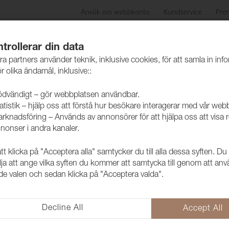
Ansök om webbkonto
Kundservice
Pre
ida
Produkter
Skötselråd
Hållbarhet
Case
trollerar din data
ra partners använder teknik, inklusive cookies, för att samla in inf
r olika ändamål, inklusive::
dvändigt – gör webbplatsen användbar.
atistik – hjälp oss att förstå hur besökare interagerar med vår web
skinn
rknadsföring – Används av annonsörer för att hjälpa oss att visa 
nonser i andra kanaler.
 klicka på "Acceptera alla" samtycker du till alla dessa syften. Du
Konstläder 
lja att ange vilka syften du kommer att samtycka till genom att an
e valen och sedan klicka på "Acceptera valda".
Anthracite
2094105
Decline All
Accept All
Amalfi är ett ftalatfritt konst
utvecklad för att möta de högt s