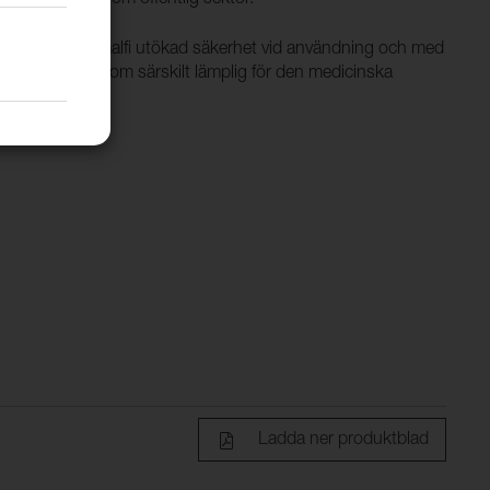
handling ger Amalfi utökad säkerhet vid användning och med
3-10, kan ses som särskilt lämplig för den medicinska
Ladda ner produktblad