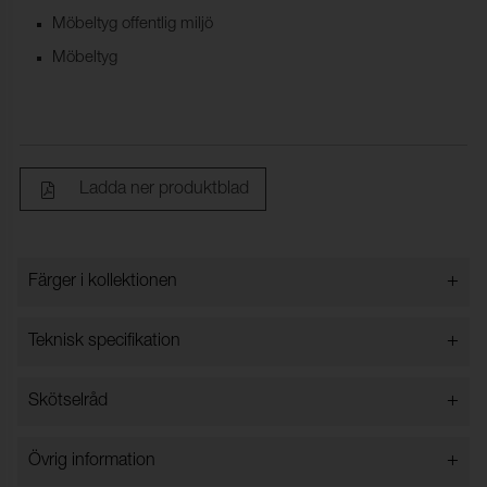
Möbeltyg offentlig miljö
Möbeltyg
Ladda ner produktblad
+
Färger i kollektionen
Färger i kollektionen
+
Teknisk specifikation
+
Skötselråd
Bredd:
140 cm ±2 cm
Innehåll:
80% Återvunnen bomull, 20%
Torktumling i låg temperatur.
+
Övrig information
Polyester
Vattentvätt 30 grader