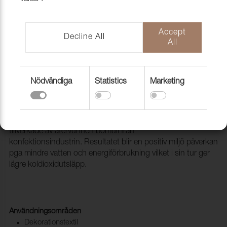
Accept
Decline All
All
Nödvändiga
Statistics
Marketing
Tyg Generation 111 New silver
1010114
Energy och Generation är till större delen vävda av fibrer
tillverkade av återvunnen bomull från
konfektionsindustrin. Resultatet blir en positiv miljö påverkan
pga mindre vatten och energiförbrukning vilket i sin tur ger
lägre koldioxidutsläpp.
Användningsområden
Dekorationstextil