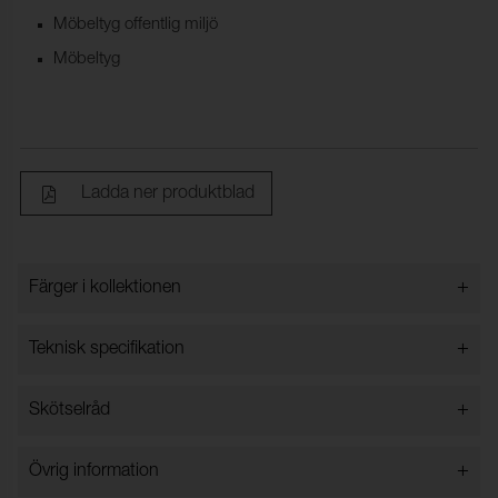
Möbeltyg offentlig miljö
Möbeltyg
Ladda ner produktblad
+
Färger i kollektionen
Färger i kollektionen
+
Teknisk specifikation
+
Skötselråd
Bredd:
140 cm ±2 cm
Innehåll:
80% Återvunnen bomull, 20%
Torktumling i låg temperatur.
+
Övrig information
Polyester
Vattentvätt 30 grader