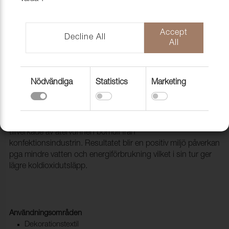
Accept
Decline All
All
Nödvändiga
Statistics
Marketing
Tyg Generation 120 Rouge
1010107
Energy och Generation är till större delen vävda av fibrer
tillverkade av återvunnen bomull från
konfektionsindustrin. Resultatet blir en positiv miljö påverkan
pga mindre vatten och energiförbrukning vilket i sin tur ger
lägre koldioxidutsläpp.
Användningsområden
Dekorationstextil