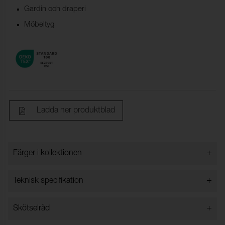
Gardin och draperi
Möbeltyg
Ladda ner produktblad
+
Färger i kollektionen
Färger i kollektionen
+
Teknisk specifikation
+
Skötselråd
Bredd:
150 cm ± 2 %