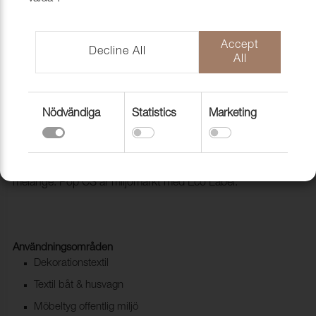
Accept
Decline All
All
Nödvändiga
Statistics
Marketing
Tyg Pop CS 9217 Aventurine
1027362
Pop CS är en Trevira CS färgad i omgångar för att få till en
melange. Pop CS är miljömärkt med Eco Label.
Användningsområden
Dekorationstextil
Textil båt & husvagn
Möbeltyg offentlig miljö