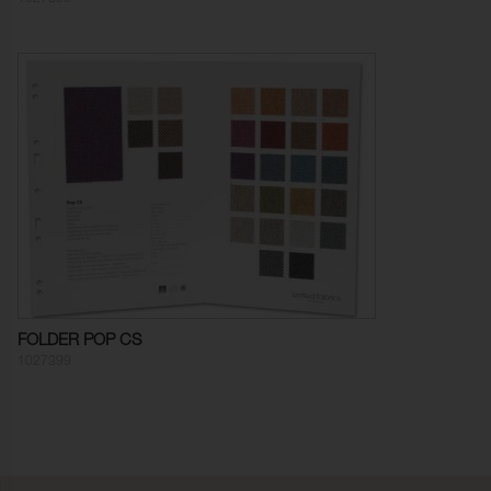
Färghärdighet mot
5 (ISO 105-X12)
gnidning - torr:
Färghärdighet mot
4-5 (ISO 105-X12)
gnidning - våt:
Ljusäkthet:
6 (ISO 105-B02)
Sömskridning Varp:
5,3 mm (ISO 13936-2)
Sömskridning Väft:
2,7 mm (ISO 13936-2)
Ljudabsorption:
Klass C αw 0,70 (ISO 354)
Dimensionsändring Varp:
- 4,5 % (ISO 5077)
FOLDER POP CS
Dimensionsändring Väft:
- 1,5 % (ISO 5077)
1027399
Färghärdighet mot
ISO 105-C06
vattentvätt:
Anfärgning multifiberväv:
5
Färgändring:
5