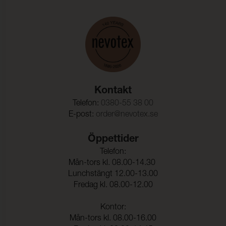
Färghärdighet mot
ISO 105-D01
kemtvätt:
Anfärgning multifiberväv:
5
Färgändring:
5
Färghärdighet mot
(ISO 105-E16)
vattenfläckning:
Kontakt
Färgändring:
5
Telefon:
0380-55 38 00
E-post:
order@nevotex.se
Färghärdighet mot svett:
(ISO 105-E04)
Anfärgning, multifiberväv:
5
Öppettider
Telefon:
Färgändring:
5
Mån-tors kl. 08.00-14.30
Lunchstängt 12.00-13.00
Fredag kl. 08.00-12.00
Kontor:
Mån-tors kl. 08.00-16.00