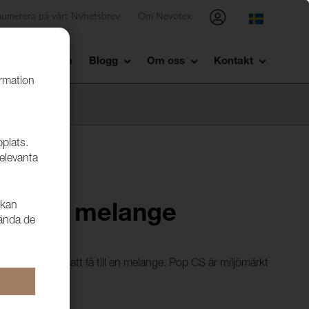
numerera på vårt Nyhetsbrev
Om Nevotex
Showroom
Blogg
Om oss
Kontakt
ormation
bplats.
relevanta
 kan
2 Blue melange
vända de
 omgångar för att få till en melange. Pop CS är miljömärkt