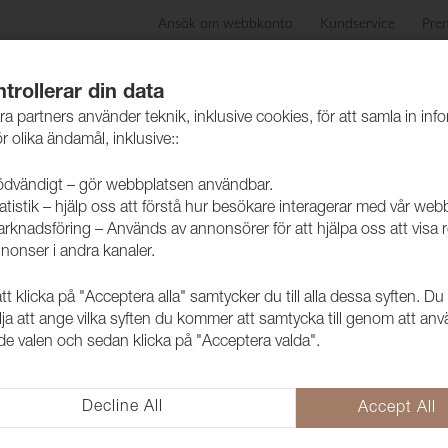
Ansök om webbkonto
Kundservice
Pre
ida
Produkter
Skötselråd
Hållbarhet
Case
trollerar din data
ra partners använder teknik, inklusive cookies, för att samla in inf
r olika ändamål, inklusive::
dvändigt – gör webbplatsen användbar.
atistik – hjälp oss att förstå hur besökare interagerar med vår web
rknadsföring – Används av annonsörer för att hjälpa oss att visa 
nonser i andra kanaler.
 klicka på "Acceptera alla" samtycker du till alla dessa syften. Du
Tyg Pop CS 
lja att ange vilka syften du kommer att samtycka till genom att an
e valen och sedan klicka på "Acceptera valda".
1027302
Pop CS är en Trevira CS färgad i
med Eco Label.
Decline All
Accept All