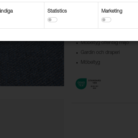
ndiga
Statistics
Marketing
Användningsområden
Dekorationstextil
Textil båt & husvagn
Möbeltyg offentlig miljö
Gardin och draperi
Möbeltyg