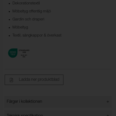
Dekorationstextil
Möbeltyg offentlig miljö
Gardin och draperi
Möbeltyg
Textil, sängkappor & överkast
Ladda ner produktblad
+
Färger i kollektionen
Färger i kollektionen