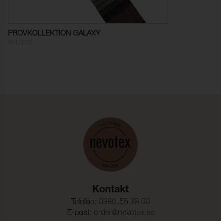
Pilling:
4 (ISO 12945-2)
Färghärdighet mot
≥ 4-5 (ISO 105-X12)
gnidning - torr:
PROVKOLLEKTION GALAXY
1010200
Färghärdighet mot
≥ 3-4 (ISO 105-X12)
gnidning - våt:
Ljusäkthet:
≥ 4-5 (ISO 105-B02)
Dragbrottsgräns Varp:
2400 N (ISO 13934-2)
Dragbrottsgräns Väft:
2000 N (ISO 13934-2)
Rivstyrka Varp:
954,5 N (ISO 13937-3)
Rivstyrka Väft:
146,9 N (ISO 13937-3)
Dimensionsändring Varp:
- 2,5 % (ISO 5077)
Dimensionsändring Väft:
- 3,0 % (ISO 5077)
Kontakt
Telefon:
0380-55 38 00
E-post:
order@nevotex.se