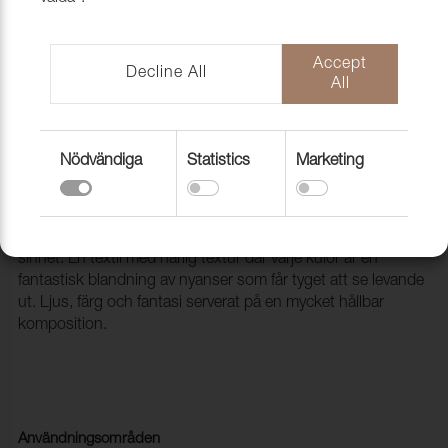
Accept
Decline All
All
Nödvändiga
Statistics
Marketing
Tyg Galaxy 36 Bruciato
1010211
GALAXY föddes med avsikten att rikta sig till det kreativa
sinnet. En textil med härlig textur där varje kulör är en
fantastisk blandning av nyanser som får tyget att se levande
ut. Ljus, färg och fantasi serverat på en mycket hållbar
komposition.
Användningsområden