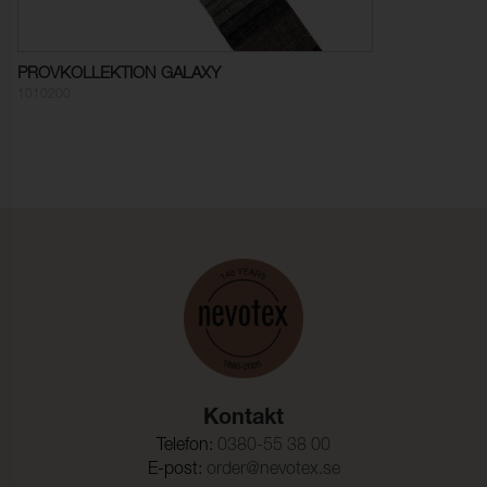
Pilling:
4 (ISO 12945-2)
Färghärdighet mot
≥ 4-5 (ISO 105-X12)
gnidning - torr:
PROVKOLLEKTION GALAXY
1010200
Färghärdighet mot
≥ 3-4 (ISO 105-X12)
gnidning - våt:
Ljusäkthet:
≥ 4-5 (ISO 105-B02)
Dragbrottsgräns Varp:
2400 N (ISO 13934-2)
Dragbrottsgräns Väft:
2000 N (ISO 13934-2)
Rivstyrka Varp:
954,5 N (ISO 13937-3)
Rivstyrka Väft:
146,9 N (ISO 13937-3)
Dimensionsändring Varp:
- 2,5 % (ISO 5077)
Dimensionsändring Väft:
- 3,0 % (ISO 5077)
Kontakt
Telefon:
0380-55 38 00
E-post:
order@nevotex.se