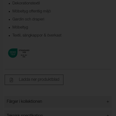
Dekorationstextil
Möbeltyg offentlig miljö
Gardin och draperi
Möbeltyg
Textil, sängkappor & överkast
Ladda ner produktblad
+
Färger i kollektionen
Färger i kollektionen