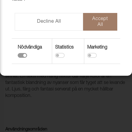
Accept
Decline All
All
Nödvändiga
Statistics
Marketing
Tyg Galaxy 17 Mare
1010208
GALAXY föddes med avsikten att rikta sig till det kreativa
sinnet. En textil med härlig textur där varje kulör är en
fantastisk blandning av nyanser som får tyget att se levande
ut. Ljus, färg och fantasi serverat på en mycket hållbar
komposition.
Användningsområden