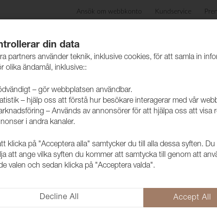
Ansök om webbkonto
Kundservice
Pre
ida
Produkter
Skötselråd
Hållbarhet
Case
trollerar din data
ra partners använder teknik, inklusive cookies, för att samla in inf
r olika ändamål, inklusive::
dvändigt – gör webbplatsen användbar.
atistik – hjälp oss att förstå hur besökare interagerar med vår web
rknadsföring – Används av annonsörer för att hjälpa oss att visa 
nonser i andra kanaler.
 klicka på "Acceptera alla" samtycker du till alla dessa syften. Du
Tyg Flamur 
lja att ange vilka syften du kommer att samtycka till genom att an
e valen och sedan klicka på "Acceptera valda".
1008117
FLAMUR är ett polyestertyg som 
helt rätt i trend och är ett prisvä
Decline All
Accept All
dekoration.