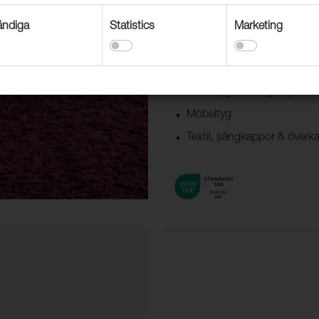
ndiga
Statistics
Marketing
Användningsområden
Dekorationstextil
Möbeltyg offentlig miljö
Möbeltyg
Textil, sängkappor & överk