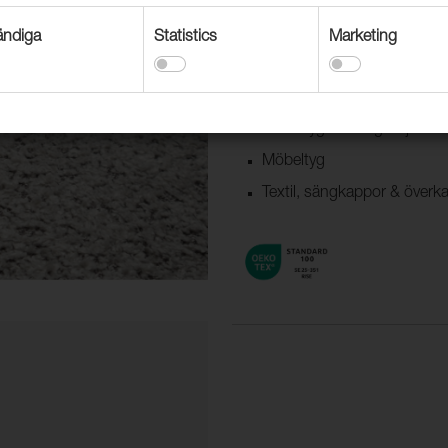
ndiga
Statistics
Marketing
Användningsområden
Dekorationstextil
Möbeltyg offentlig miljö
Möbeltyg
Textil, sängkappor & överk