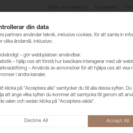
Ansök om webbkonto
Kundservice
Pre
ida
Produkter
Skötselråd
Hållbarhet
Case
trollerar din data
ra partners använder teknik, inklusive cookies, för att samla in inf
r olika ändamål, inklusive::
dvändigt – gör webbplatsen användbar.
atistik – hjälp oss att förstå hur besökare interagerar med vår web
rknadsföring – Används av annonsörer för att hjälpa oss att visa 
nonser i andra kanaler.
 klicka på "Acceptera alla" samtycker du till alla dessa syften. Du
Tyg Flamur 4
lja att ange vilka syften du kommer att samtycka till genom att an
e valen och sedan klicka på "Acceptera valda".
1008106
FLAMUR är ett polyestertyg som 
helt rätt i trend och är ett prisvä
Decline All
Accept All
dekoration.