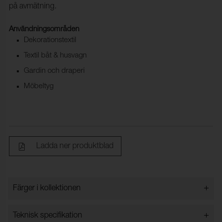
på avmätning.
Användningsområden
Dekorationstextil
Textil båt & husvagn
Gardin och draperi
Möbeltyg
Ladda ner produktblad
+
Färger i kollektionen
Färger i kollektionen
+
Teknisk specifikation