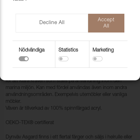
Accept
Decline All
All
Nödvändiga
Statistics
Marketing
Tyg Asgard A48 Red
1274008
Dynväv Asgard är en mjuk och smidig väv. Den är framtagen
för att klara kraven som ställs på användning inom den
marina miljön. Kan med fördel användas även inom andra
användningsområden. Exempelvis utemöbler eller vanliga
möbler.
Väven är tillverkad av 100% spinnfärgad acryl.
OEKO-TEX® certifierat
Dynväv Asgard finns i ett flertal färger och säljs i helrulle eller