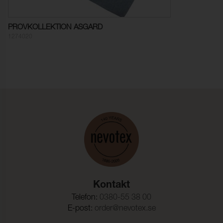
Färghärdighet mot
5 (ISO 105-E02)
saltvatten:
PROVKOLLEKTION ASGARD
Färghärdighet mot
≥ 7 (ISO 105-B04)
1274020
artificiell väderpåverkan:
Motstånd mot ytvätning:
100 (ISO 4920)
Kontakt
Telefon:
0380-55 38 00
E-post:
order@nevotex.se