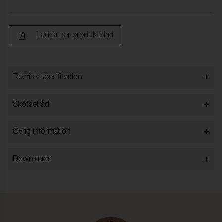
Ladda ner produktblad
+
Teknisk specifikation
+
Skötselråd
Bredd:
140 cm ±2 cm
Innehåll:
100% Akryl
Vattentvätt 40 grader
+
Övrig information
Vikt (g/m²):
325 ± 5 %
Tål blekningsmedel
Spray test: 100 (ISO 4920)
Strykning på max. 100°C
OEKO-TEX® certifikat:
2020OK1827
+
Downloads
Kan inte torktumlas.
Brandtest:
BS 5852 Source 0, Cal TB
117, EN 1021-1, NFPA 260
Martindale:
50000 (ISO 12947-2)