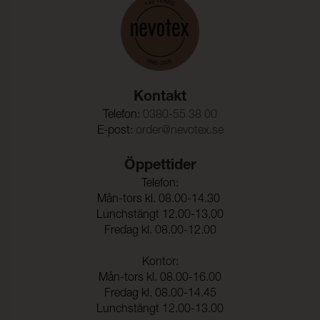
Pilling:
5 (ISO 12945-2)
Ljusäkthet:
≥ 7 (ISO 105-B02)
Färghärdighet mot
5 (ISO 105-E03)
klorerat vatten:
Kontakt
Färghärdighet mot
5 (ISO 105-E02)
saltvatten:
Telefon:
0380-55 38 00
E-post:
order@nevotex.se
Öppettider
Telefon:
Mån-tors kl. 08.00-14.30
Lunchstängt 12.00-13.00
Fredag kl. 08.00-12.00
Kontor:
Mån-tors kl. 08.00-16.00
Fredag kl. 08.00-14.45
Lunchstängt 12.00-13.00