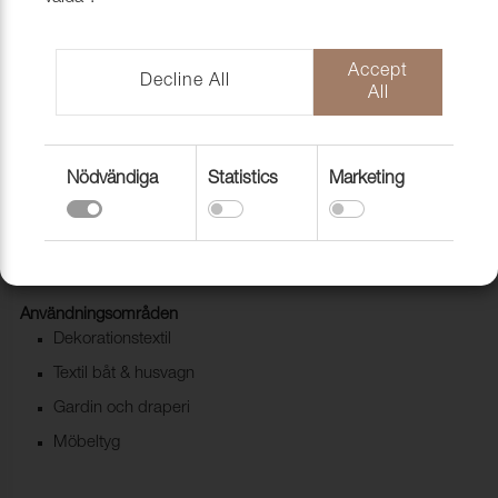
Accept
Decline All
All
Nödvändiga
Statistics
Marketing
Provkollektion Asgard
1274020
Användningsområden
Dekorationstextil
Textil båt & husvagn
Gardin och draperi
Möbeltyg