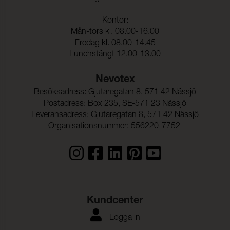
Rivstyrka Väft:
60 N/cm
Kontor:
Hydrolysis:
10 Weeks
Mån-tors kl. 08.00-16.00
Fredag kl. 08.00-14.45
Vidhäftning – Ytfinish
1,4 kg/cm
Lunchstängt 12.00-13.00
Varp:
Vidhäftning – Ytfinish
1,4 kg/cm
Nevotex
Väft:
Besöksadress: Gjutaregatan 8, 571 42 Nässjö
Postadress: Box 235, SE-571 23 Nässjö
Leveransadress: Gjutaregatan 8, 571 42 Nässjö
Organisationsnummer: 556220-7752
Kundcenter
Logga in