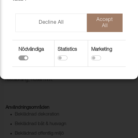
Accept
Decline All
All
Nödvändiga
Statistics
Marketing
Konstläder Star Satin Bronce
2055013
Material för möbler och inredning till offentlig miljö som butik,
restaurang, hotell mm.
Användningsområden
Beklädnad dekoration
Beklädnad båt & husvagn
Beklädnad offentlig miljö