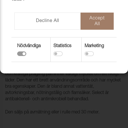
Accept
Decline All
All
Nödvändiga
Statistics
Marketing
Konstläder Select 16 Beige
2041016
Select är ett ftalatfritt konstläder som med sin mjuka känsla
och kraftiga prägling påminner väldigt mycket om ett riktigt
läder. Den har ett brett användningsområde och har mycket
bra egenskaper. Den är bland annat vattentät,
avtorkningsbar, nötningstålig och flamsäker. Select är
antibakteriell- och antimikrobiell behandlad.
Den säljs på avmätning eller i rulle med 30 meter.