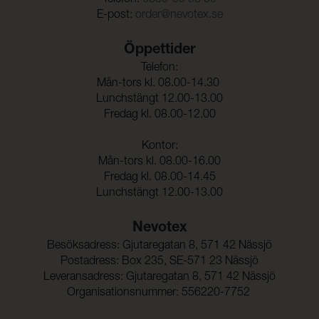
gnidning - torr:
E-post:
order@nevotex.se
Färghärdighet mot
≥ 4-5 (ISO 105-X12)
gnidning - våt:
Öppettider
Telefon:
Ljusäkthet:
≥ 6 (ISO 105-B02)
Mån-tors kl. 08.00-14.30
Sömskridning Varp:
≥ 12 daN (ISO 13936-2)
Lunchstängt 12.00-13.00
Fredag kl. 08.00-12.00
Sömskridning Väft:
≥ 12 daN (ISO 13936-2)
Kontor:
Mån-tors kl. 08.00-16.00
Dragbrottsgräns Varp:
≥ 18 daN (ISO 1421)
Fredag kl. 08.00-14.45
Dragbrottsgräns Väft:
≥ 40 daN (ISO 1421)
Lunchstängt 12.00-13.00
Töjning Varp:
≥ 170 % (ISO 1421)
Nevotex
Töjning Väft:
≥ 30 % (ISO 1421)
Besöksadress: Gjutaregatan 8, 571 42 Nässjö
Postadress: Box 235, SE-571 23 Nässjö
Rivstyrka Varp:
≥ 1,5 daN (ISO 4674-1)
Leveransadress: Gjutaregatan 8, 571 42 Nässjö
Rivstyrka Väft:
≥ 2 daN (ISO 4674-1)
Organisationsnummer: 556220-7752
Vidhäftning – Ytfinish
≥ 1,5 daN (ISO 2411)