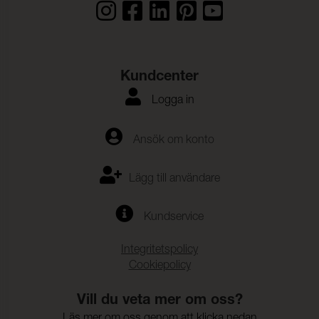
Varp:
Vidhäftning – Ytfinish
≥ 1,5 daN (ISO 2411)
Väft:
Elasticitet:
< 5 mm (ISO 14704-2)
Kundcenter
Motstånd mot
> 30000 (ISO 5981)
Logga in
kombinerad skjuvning,
böjning och gnidning:
Ansök om konto
Bedömning av ytors
EN 15973
motståndskraft mot
vätskor ISO:
Lägg till användare
Olja:
≥ 4-5
Kundservice
Integritetspolicy
Cookiepolicy
Vill du veta mer om oss?