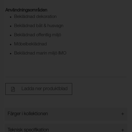
Användningsområden
Beklädnad dekoration
Beklädnad båt & husvagn
Beklädnad offentlig miljö
Möbelbeklädnad
Beklädnad marin miljö IMO
Ladda ner produktblad
+
Färger i kollektionen
Färger i kollektionen
+
Teknisk specifikation